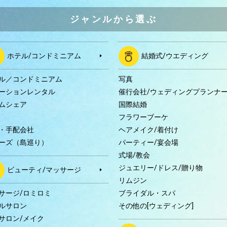
ジャンルから選ぶ
ホテル/コンドミニアム
結婚式/ウエディング
ル／コンドミニアム
写真
ーションレンタル
催行会社/ウェディングプランナ
ムシェア
国際結婚
B
フラワーブーケ
・手配会社
ヘアメイク/着付け
ーズ（島巡り）
パーティー/宴会場
式場/教会
ジュエリー/ドレス/贈り物
ビューティ/マッサージ
リムジン
サージ/ロミロミ
ブライダル・スパ
ルサロン
その他の[ウェディング]
サロン/メイク