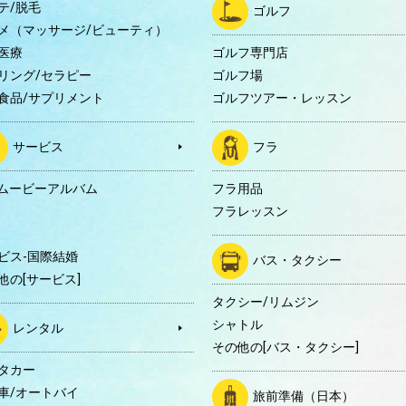
テ/脱毛
ゴルフ
メ（マッサージ/ビューティ）
医療
ゴルフ専門店
リング/セラピー
ゴルフ場
食品/サプリメント
ゴルフツアー・レッスン
サービス
フラ
Dムービーアルバム
フラ用品
フラレッスン
ビス-国際結婚
バス・タクシー
他の[サービス]
タクシー/リムジン
シャトル
レンタル
その他の[バス・タクシー]
タカー
車/オートバイ
旅前準備（日本）