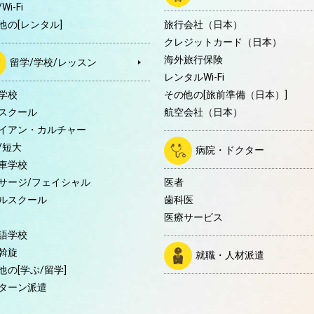
Wi-Fi
他の[レンタル]
旅行会社（日本）
クレジットカード（日本）
海外旅行保険
留学/学校/レッスン
レンタルWi-Fi
学校
その他の[旅前準備（日本）]
スクール
航空会社（日本）
イアン・カルチャー
/短大
病院・ドクター
車学校
サージ/フェイシャル
医者
ルスクール
歯科医
医療サービス
語学校
斡旋
就職・人材派遣
他の[学ぶ/留学]
ターン派遣