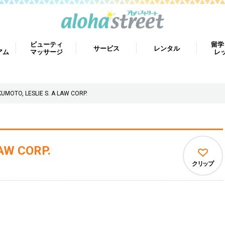
ビューティ
留学
サービス
レンタル
アム
マッサージ
レ
UMOTO, LESLIE S. A LAW CORP.
AW CORP.
クリップ