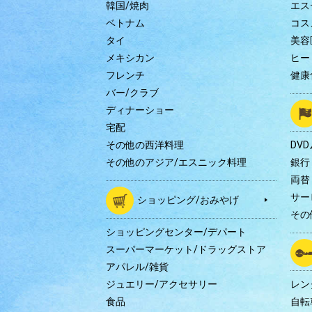
韓国/焼肉
エス
ベトナム
コス
タイ
美容
メキシカン
ヒー
フレンチ
健康
バー/クラブ
ディナーショー
宅配
その他の西洋料理
DV
その他のアジア/エスニック料理
銀行
両替
サー
ショッピング/おみやげ
その
ショッピングセンター/デパート
スーパーマーケット/ドラッグストア
アパレル/雑貨
ジュエリー/アクセサリー
レン
食品
自転