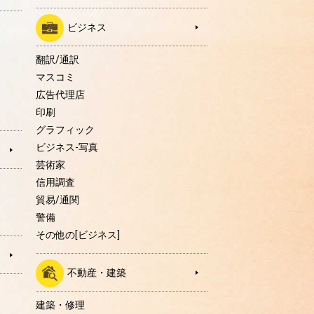
ビジネス
翻訳/通訳
マスコミ
広告代理店
印刷
グラフィック
ビジネス-写真
芸術家
信用調査
貿易/通関
警備
その他の[ビジネス]
不動産・建築
建築・修理