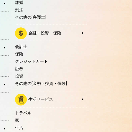
離婚
刑法
その他の[弁護士]
金融・投資・保険
会計士
保険
クレジットカード
証券
投資
その他の[金融・投資・保険]
生活サービス
トラベル
家
生活