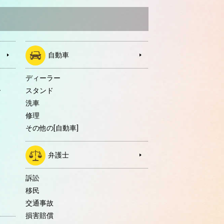
自動車
ディーラー
ー
スタンド
洗車
修理
その他の[自動車]
弁護士
訴訟
移民
交通事故
損害賠償