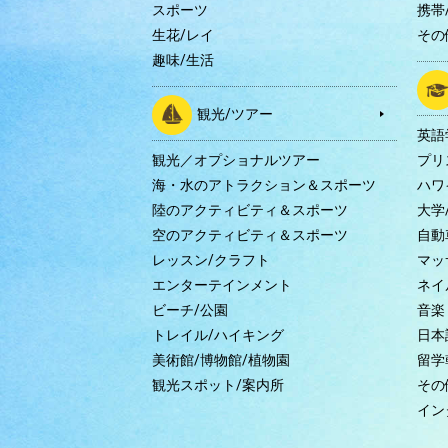
スポーツ
携帯/
生花/レイ
その
趣味/生活
観光/ツアー
英語
観光／オプショナルツアー
プリ
海・水のアトラクション＆スポーツ
ハワ
陸のアクティビティ＆スポーツ
大学
空のアクティビティ＆スポーツ
自動
レッスン/クラフト
マッ
エンターテインメント
ネイ
ビーチ/公園
音楽
トレイル/ハイキング
日本
美術館/博物館/植物園
留学
観光スポット/案内所
その
イン