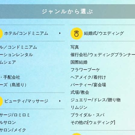
ジャンルから選ぶ
ホテル/コンドミニアム
結婚式/ウエディング
ル／コンドミニアム
写真
ーションレンタル
催行会社/ウェディングプランナ
ムシェア
国際結婚
B
フラワーブーケ
・手配会社
ヘアメイク/着付け
ーズ（島巡り）
パーティー/宴会場
式場/教会
ジュエリー/ドレス/贈り物
ビューティ/マッサージ
リムジン
サージ/ロミロミ
ブライダル・スパ
ルサロン
その他の[ウェディング]
サロン/メイク