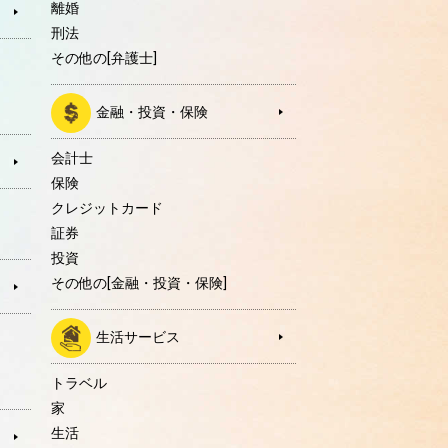
離婚
刑法
その他の[弁護士]
金融・投資・保険
会計士
保険
クレジットカード
証券
投資
その他の[金融・投資・保険]
生活サービス
トラベル
家
生活