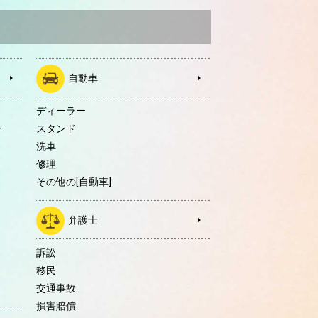
自動車
ディーラー
ー
スタンド
洗車
修理
その他の[自動車]
弁護士
訴訟
移民
交通事故
損害賠償