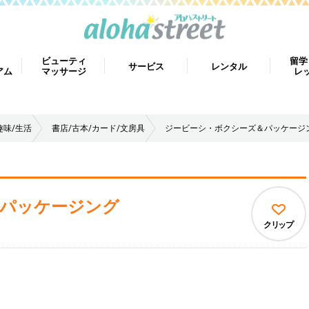
ビューティ
留学
サービス
レンタル
アム
マッサージ
レ
趣味/生活
書店/古本/カード/文房具
ジービーシ・ボクシーズ＆パッケージ
パッケージング
クリップ