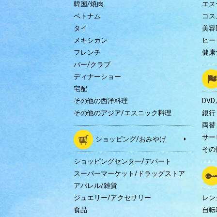
韓国/焼肉
エス
ベトナム
コス
タイ
美容
メキシカン
ヒー
フレンチ
健康
バー/クラブ
ディナーショー
宅配
その他の西洋料理
DV
その他のアジア/エスニック料理
銀行
両替
サー
ショッピング/おみやげ
その
ショッピングセンター/デパート
スーパーマーケット/ドラッグストア
アパレル/雑貨
ジュエリー/アクセサリー
レン
食品
自転