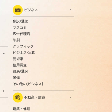
ビジネス
翻訳/通訳
マスコミ
広告代理店
印刷
グラフィック
ビジネス-写真
芸術家
信用調査
貿易/通関
警備
その他の[ビジネス]
不動産・建築
建築・修理