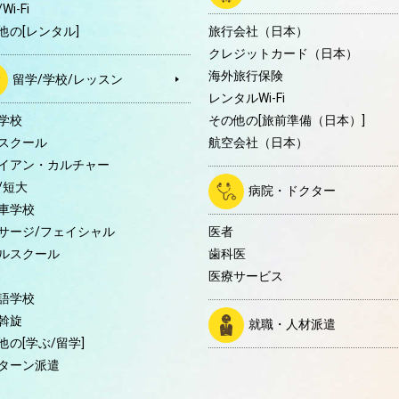
Wi-Fi
他の[レンタル]
旅行会社（日本）
クレジットカード（日本）
海外旅行保険
留学/学校/レッスン
レンタルWi-Fi
学校
その他の[旅前準備（日本）]
スクール
航空会社（日本）
イアン・カルチャー
/短大
病院・ドクター
車学校
サージ/フェイシャル
医者
ルスクール
歯科医
医療サービス
語学校
斡旋
就職・人材派遣
他の[学ぶ/留学]
ターン派遣