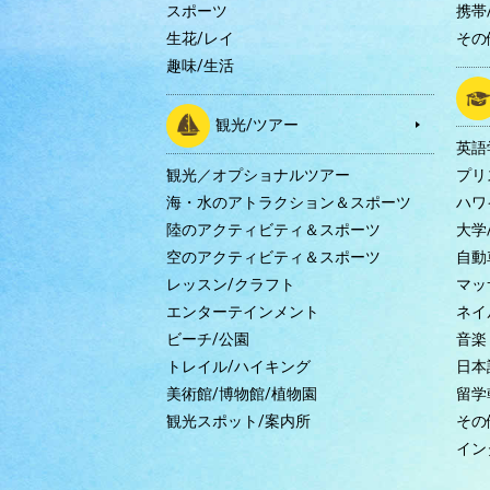
スポーツ
携帯/
生花/レイ
その
趣味/生活
観光/ツアー
英語
観光／オプショナルツアー
プリ
海・水のアトラクション＆スポーツ
ハワ
陸のアクティビティ＆スポーツ
大学
空のアクティビティ＆スポーツ
自動
レッスン/クラフト
マッ
エンターテインメント
ネイ
ビーチ/公園
音楽
トレイル/ハイキング
日本
美術館/博物館/植物園
留学
観光スポット/案内所
その
イン