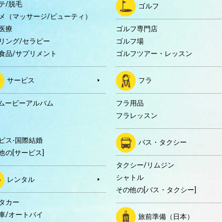
テ/脱毛
ゴルフ
メ（マッサージ/ビューティ）
医療
ゴルフ専門店
リング/セラピー
ゴルフ場
食品/サプリメント
ゴルフツアー・レッスン
サービス
フラ
Dムービーアルバム
フラ用品
フラレッスン
ビス-国際結婚
バス・タクシー
他の[サービス]
タクシー/リムジン
シャトル
レンタル
その他の[バス・タクシー]
タカー
車/オートバイ
旅前準備（日本）