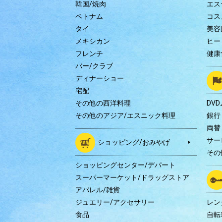
韓国/焼肉
エス
ベトナム
コス
タイ
美容
メキシカン
ヒー
フレンチ
健康
バー/クラブ
ディナーショー
宅配
その他の西洋料理
DV
その他のアジア/エスニック料理
銀行
両替
サー
ショッピング/おみやげ
その
ショッピングセンター/デパート
スーパーマーケット/ドラッグストア
アパレル/雑貨
ジュエリー/アクセサリー
レン
食品
自転