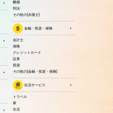
離婚
刑法
その他の[弁護士]
金融・投資・保険
会計士
保険
クレジットカード
証券
投資
その他の[金融・投資・保険]
生活サービス
トラベル
家
生活