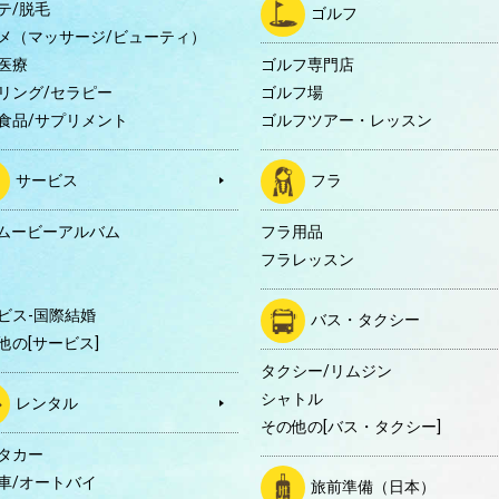
テ/脱毛
ゴルフ
メ（マッサージ/ビューティ）
医療
ゴルフ専門店
リング/セラピー
ゴルフ場
食品/サプリメント
ゴルフツアー・レッスン
サービス
フラ
Dムービーアルバム
フラ用品
フラレッスン
ビス-国際結婚
バス・タクシー
他の[サービス]
タクシー/リムジン
シャトル
レンタル
その他の[バス・タクシー]
タカー
車/オートバイ
旅前準備（日本）