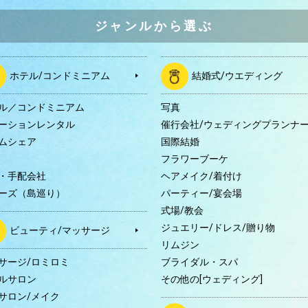
ジャンルから選ぶ
ホテル/コンドミニアム
結婚式/ウエディング
ル／コンドミニアム
写真
ーションレンタル
催行会社/ウェディングプランナ
ムシェア
国際結婚
B
フラワーブーケ
・手配会社
ヘアメイク/着付け
ーズ（島巡り）
パーティー/宴会場
式場/教会
ジュエリー/ドレス/贈り物
ビューティ/マッサージ
リムジン
サージ/ロミロミ
ブライダル・スパ
ルサロン
その他の[ウェディング]
サロン/メイク