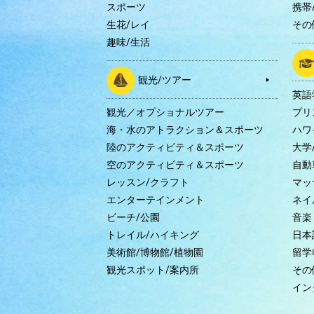
スポーツ
携帯/
生花/レイ
その
趣味/生活
観光/ツアー
英語
観光／オプショナルツアー
プリ
海・水のアトラクション＆スポーツ
ハワ
陸のアクティビティ＆スポーツ
大学
空のアクティビティ＆スポーツ
自動
レッスン/クラフト
マッ
エンターテインメント
ネイ
ビーチ/公園
音楽
トレイル/ハイキング
日本
美術館/博物館/植物園
留学
観光スポット/案内所
その
イン