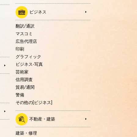
ビジネス
翻訳/通訳
マスコミ
広告代理店
印刷
グラフィック
ビジネス-写真
芸術家
信用調査
貿易/通関
警備
その他の[ビジネス]
不動産・建築
建築・修理