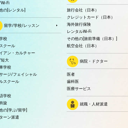
Wi-Fi
他の[レンタル]
旅行会社（日本）
クレジットカード（日本）
海外旅行保険
留学/学校/レッスン
レンタルWi-Fi
学校
その他の[旅前準備（日本）]
スクール
航空会社（日本）
イアン・カルチャー
/短大
病院・ドクター
車学校
サージ/フェイシャル
医者
ルスクール
歯科医
医療サービス
語学校
斡旋
就職・人材派遣
他の[学ぶ/留学]
ターン派遣