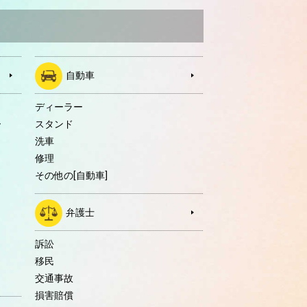
自動車
ディーラー
ー
スタンド
洗車
修理
その他の[自動車]
弁護士
訴訟
移民
交通事故
損害賠償