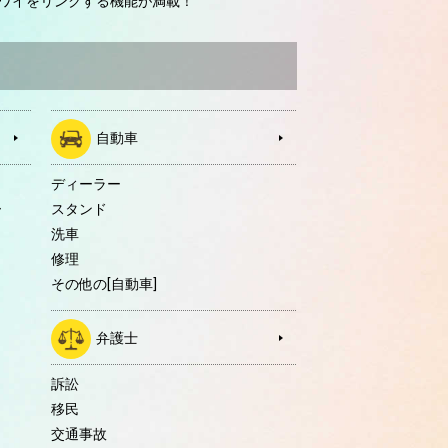
ワイをリンクする機能が満載！
自動車
ディーラー
ー
スタンド
洗車
修理
その他の[自動車]
弁護士
訴訟
移民
交通事故