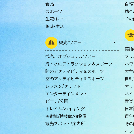
食品
自転
スポーツ
携帯/
生花/レイ
その
趣味/生活
観光/ツアー
英語
観光／オプショナルツアー
プリ
海・水のアトラクション＆スポーツ
ハワ
陸のアクティビティ＆スポーツ
大学
空のアクティビティ＆スポーツ
自動
レッスン/クラフト
マッ
エンターテインメント
ネイ
ビーチ/公園
音楽
トレイル/ハイキング
日本
美術館/博物館/植物園
留学
観光スポット/案内所
その
イン