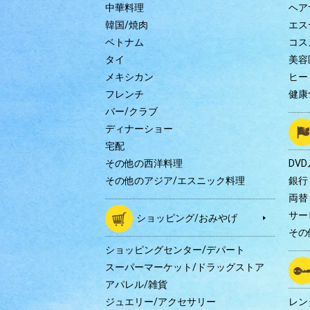
中華料理
ヘア
韓国/焼肉
エス
ベトナム
コス
タイ
美容
メキシカン
ヒー
フレンチ
健康
バー/クラブ
ディナーショー
宅配
その他の西洋料理
DV
その他のアジア/エスニック料理
銀行
両替
サー
ショッピング/おみやげ
その
ショッピングセンター/デパート
スーパーマーケット/ドラッグストア
アパレル/雑貨
ジュエリー/アクセサリー
レン