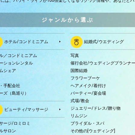
ジには、
ハワイ・ライフが100倍楽しくなるワクワク情報や、
あなたとハ
ジャンルから選ぶ
ホテル/コンドミニアム
結婚式/ウエディング
ル／コンドミニアム
写真
ーションレンタル
催行会社/ウェディングプランナ
ムシェア
国際結婚
B
フラワーブーケ
・手配会社
ヘアメイク/着付け
ーズ（島巡り）
パーティー/宴会場
式場/教会
ジュエリー/ドレス/贈り物
ビューティ/マッサージ
リムジン
サージ/ロミロミ
ブライダル・スパ
ルサロン
その他の[ウェディング]