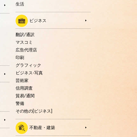
生活
ビジネス
翻訳/通訳
マスコミ
広告代理店
印刷
グラフィック
ビジネス-写真
芸術家
信用調査
貿易/通関
警備
その他の[ビジネス]
不動産・建築