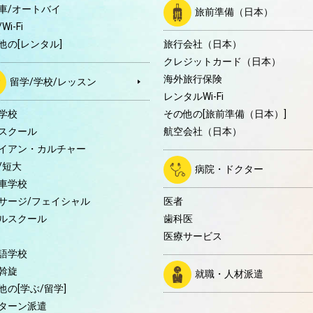
車/オートバイ
旅前準備（日本）
Wi-Fi
他の[レンタル]
旅行会社（日本）
クレジットカード（日本）
海外旅行保険
留学/学校/レッスン
レンタルWi-Fi
学校
その他の[旅前準備（日本）]
スクール
航空会社（日本）
イアン・カルチャー
/短大
病院・ドクター
車学校
サージ/フェイシャル
医者
ルスクール
歯科医
医療サービス
語学校
斡旋
就職・人材派遣
他の[学ぶ/留学]
ターン派遣