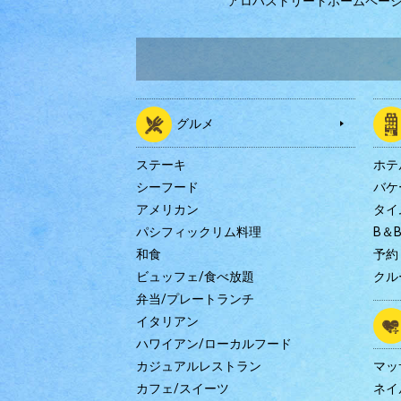
アロハストリートホームペー
グルメ
ステーキ
ホテ
シーフード
バケ
アメリカン
タイ
パシフィックリム料理
B＆
和食
予約
ビュッフェ/食べ放題
クル
弁当/プレートランチ
イタリアン
ハワイアン/ローカルフード
カジュアルレストラン
マッ
カフェ/スイーツ
ネイ