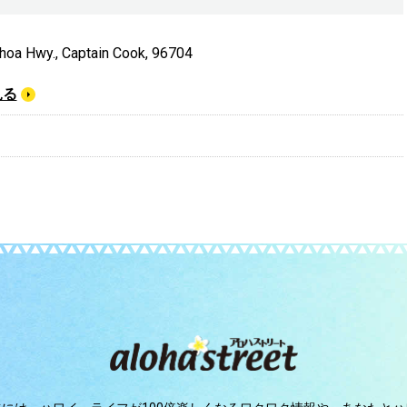
oa Hwy., Captain Cook, 96704
見る