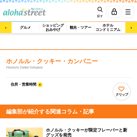
探す
ショッピング
ホテル
ビュ
グルメ
観光・ツアー
おみやげ
コンドミニアム
マッ
ホノルル・クッキー・カンパニー
Honolulu Cookie Company
住所・営業時間
クリップ
編集部が紹介する関連コラム・記事
ホノルル・クッキーが限定フレーバーと新
グッズを発売