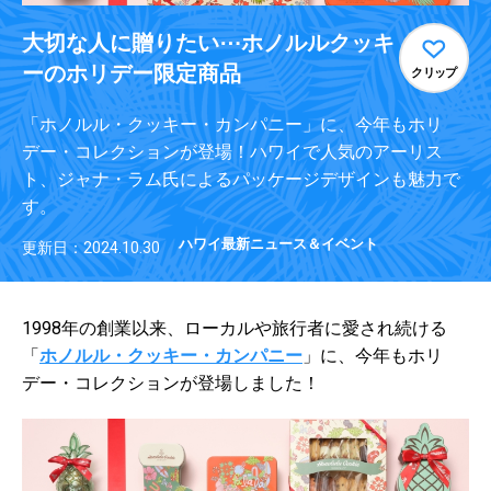
大切な人に贈りたい⋯ホノルルクッキ
ーのホリデー限定商品
クリップ
「ホノルル・クッキー・カンパニー」に、今年もホリ
デー・コレクションが登場！ハワイで人気のアーリス
ト、ジャナ・ラム氏によるパッケージデザインも魅力で
す。
ハワイ最新ニュース＆イベント
更新日：2024.10.30
1998年の創業以来、ローカルや旅行者に愛され続ける
「
ホノルル・クッキー・カンパニー
」に、今年もホリ
デー・コレクションが登場しました！