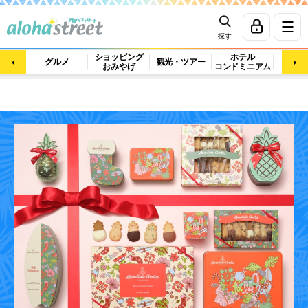
探す
ショッピング
ホテル
ビュ
グルメ
観光・ツアー
おみやげ
コンドミニアム
マッ