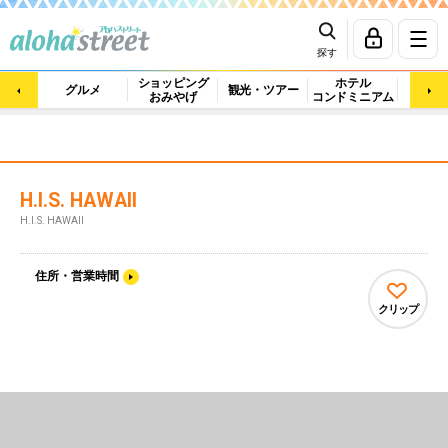
探す
ショッピング
ホテル
ビュ
グルメ
観光・ツアー
おみやげ
コンドミニアム
マッ
H.I.S. HAWAII
H.I.S. HAWAII
住所・営業時間
クリップ