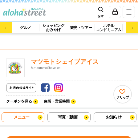
探す
ショッピング
ホテル
ビュ
グルメ
観光・ツアー
おみやげ
コンドミニアム
マッ
マツモトシェイブアイス
Matsumoto Shave Ice
クリップ
クーポンを見る
住所・営業時間
メニュー
写真・動画
お知らせ