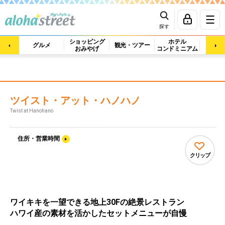
探す
ショッピング
ホテル
ビュ
グルメ
観光・ツアー
おみやげ
コンドミニアム
マッ
ツイスト・アット・ハノハノ
Twist at Hanohano
住所・営業時間
クリップ
ワイキキを一望できる地上30Fの絶景レストラン
ハワイ産の素材を活かしたセットメニューが自慢