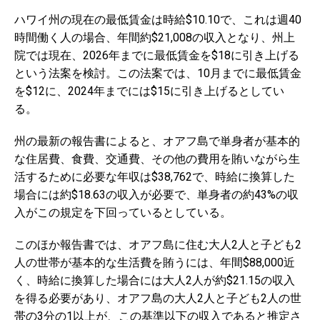
ハワイ州の現在の最低賃金は時給$10.10で、これは週40
時間働く人の場合、年間約$21,008の収入となり、州上
院では現在、2026年までに最低賃金を$18に引き上げる
という法案を検討。この法案では、10月までに最低賃金
を$12に、2024年までには$15に引き上げるとしてい
る。
州の最新の報告書によると、オアフ島で単身者が基本的
な住居費、食費、交通費、その他の費用を賄いながら生
活するために必要な年収は$38,762で、時給に換算した
場合には約$18.63の収入が必要で、単身者の約43%の収
入がこの規定を下回っているとしている。
このほか報告書では、オアフ島に住む大人2人と子ども2
人の世帯が基本的な生活費を賄うには、年間$88,000近
く、時給に換算した場合には大人2人が約$21.15の収入
を得る必要があり、オアフ島の大人2人と子ども2人の世
帯の3分の1以上が、この基準以下の収入であると推定さ