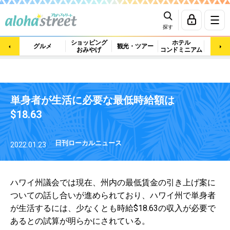
探す
ショッピング
ホテル
ビュ
グルメ
観光・ツアー
おみやげ
コンドミニアム
マッ
単身者が生活に必要な最低時給額は
$18.63
日刊ローカルニュース
2022.01.23
ハワイ州議会では現在、州内の最低賃金の引き上げ案に
ついての話し合いが進められており、ハワイ州で単身者
が生活するには、少なくとも時給$18.63の収入が必要で
あるとの試算が明らかにされている。