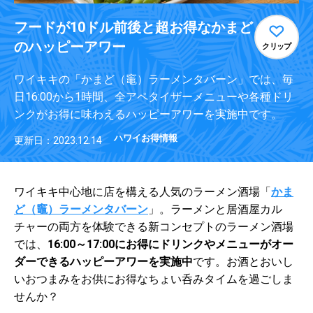
フードが10ドル前後と超お得なかまど
のハッピーアワー
クリップ
ワイキキの「かまど（竈）ラーメンタバーン」では、毎
日16:00から1時間、全アペタイザーメニューや各種ドリ
ンクがお得に味わえるハッピーアワーを実施中です。
ハワイお得情報
更新日：2023.12.14
ワイキキ中心地に店を構える人気のラーメン酒場「
かま
ど（竈）ラーメンタバーン
」。ラーメンと居酒屋カル
チャーの両方を体験できる新コンセプトのラーメン酒場
では、
16:00～17:00にお得にドリンクやメニューがオー
ダーできるハッピーアワーを実施中
です。お酒とおいし
いおつまみをお供にお得なちょい呑みタイムを過ごしま
せんか？