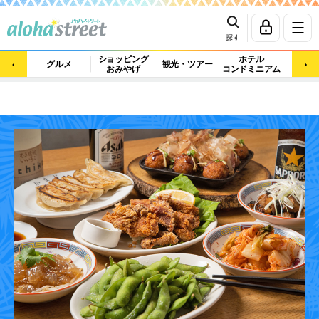
探す
ショッピング
ホテル
ビュ
グルメ
観光・ツアー
おみやげ
コンドミニアム
マッ