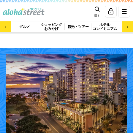
探す
ショッピング
ホテル
ビュ
グルメ
観光・ツアー
おみやげ
コンドミニアム
マッ