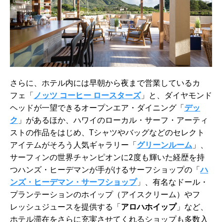
さらに、ホテル内には早朝から夜まで営業しているカ
フェ「
ノッツ コーヒー ロースターズ
」と、ダイヤモンド
ヘッドが一望できるオープンエア・ダイニング「
デッ
ク
」があるほか、ハワイのローカル・サーフ・アーティ
ストの作品をはじめ、Tシャツやバッグなどのセレクト
アイテムがそろう人気ギャラリー「
グリーンルーム
」、
サーフィンの世界チャンピオンに2度も輝いた経歴を持
つハンズ・ヒーデマンが手がけるサーフショップの「
ハ
ンズ・ヒーデマン・サーフショップ
」、有名なドール・
プランテーションのホイップ（アイスクリーム）やフ
レッシュジュースを提供する「
アロハホイップ
」など、
ホテル滞在をさらに充実させてくれるショップも多数入