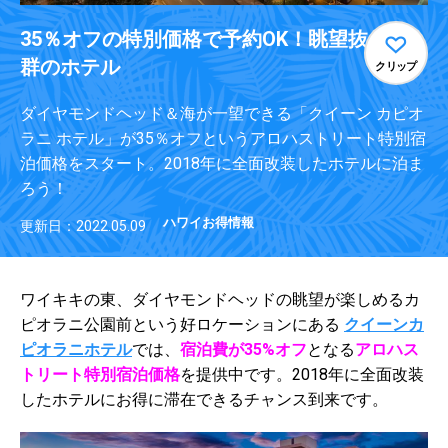
35％オフの特別価格で予約OK！眺望抜
群のホテル
クリップ
ダイヤモンドヘッド＆海が一望できる「クイーン カピオ
ラニ ホテル」が35％オフというアロハストリート特別宿
泊価格をスタート。2018年に全面改装したホテルに泊ま
ろう！
ハワイお得情報
更新日：2022.05.09
ワイキキの東、ダイヤモンドヘッドの眺望が楽しめるカ
ピオラニ公園前という好ロケーションにある
クイーンカ
ピオラニホテル
では、
宿泊費が35%オフ
となる
アロハス
トリート特別宿泊価格
を提供中です。2018年に全面改装
したホテルにお得に滞在できるチャンス到来です。