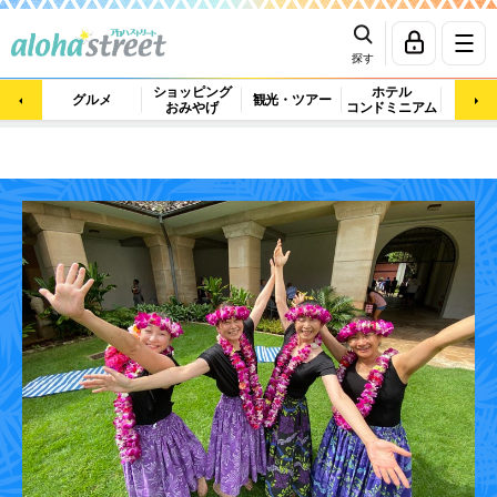
探す
ショッピング
ホテル
ビュ
グルメ
観光・ツアー
おみやげ
コンドミニアム
マッ