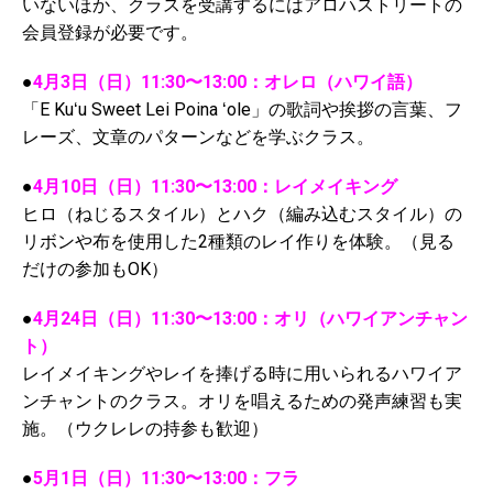
いないほか、クラスを受講するにはアロハストリートの
会員登録が必要です。
●
4月3日（日）11:30〜13:00：オレロ（ハワイ語）
「E Kuʻu Sweet Lei Poina ʻole」の歌詞や挨拶の言葉、フ
レーズ、文章のパターンなどを学ぶクラス。
●
4月10日（日）11:30〜13:00：レイメイキング
ヒロ（ねじるスタイル）とハク（編み込むスタイル）の
リボンや布を使用した2種類のレイ作りを体験。（見る
だけの参加もOK）
●
4月24日（日）11:30〜13:00：オリ（ハワイアンチャン
ト）
レイメイキングやレイを捧げる時に用いられるハワイア
ンチャントのクラス。オリを唱えるための発声練習も実
施。（ウクレレの持参も歓迎）
●
5月1日（日）11:30〜13:00：フラ