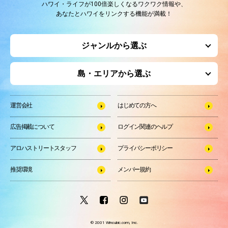
ハワイ・ライフが100倍楽しくなるワクワク情報や、
あなたとハワイをリンクする機能が満載！
ジャンルから選ぶ
島・エリアから選ぶ
運営会社
はじめての方へ
広告掲載について
ログイン関連のヘルプ
アロハストリートスタッフ
プライバシーポリシー
推奨環境
メンバー規約
© 2001 Wincubic.com, Inc.