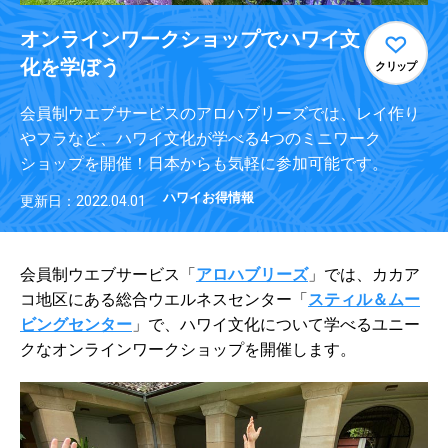
オンラインワークショップでハワイ文
化を学ぼう
クリップ
会員制ウエブサービスのアロハブリーズでは、レイ作り
やフラなど、ハワイ文化が学べる4つのミニワーク
ショップを開催！日本からも気軽に参加可能です。
ハワイお得情報
更新日：2022.04.01
会員制ウエブサービス「
アロハブリーズ
」では、カカア
コ地区にある総合ウエルネスセンター「
スティル＆ムー
ビングセンター
」で、ハワイ文化について学べるユニー
クなオンラインワークショップを開催します。