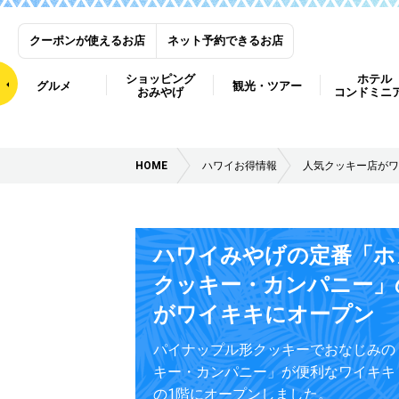
クーポンが使えるお店
ネット予約できるお店
ショッピング
ホテル
グルメ
観光・ツアー
おみやげ
コンドミニ
HOME
ハワイお得情報
人気クッキー店がワ
ハワイみやげの定番「ホ
クッキー・カンパニー」
がワイキキにオープン
パイナップル形クッキーでおなじみの
キー・カンパニー」が便利なワイキキ
の1階にオープンしました。