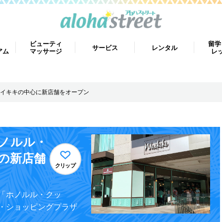
ビューティ
留学
サービス
レンタル
アム
マッサージ
レ
イキキの中心に新店舗をオープン
ノルル・
の新店舗
クリップ
「ホノルル・クッ
・ショッピングプラザ