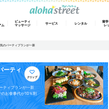
ビューティ
留学
サービス
レンタル
アム
マッサージ
レ
気のパーティプランが一新
パーティ
クリップ
ーティプランが一新
のお食事代が10％割