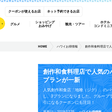
クーポンが使えるお店
ネット予約できるお店
ショッピング
ホテル
グルメ
観光・ツアー
おみやげ
コンドミニ
HOME
ハワイお得情報
創作和食料理店で人
創作和食料理店で人気の
プランが一新
人気創作和食店「地喰（ジグ）」のパ
し、3プランになりました。グループで
引になるクーポンにも注目！
更新日：2019.07.25
ハワイお得情報