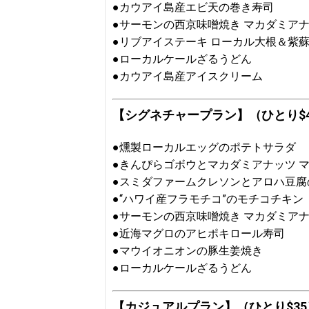
●カウアイ島産エビ天の巻き寿司
●サーモンの西京味噌焼き マカダミア
●リブアイステーキ ローカル大根＆紫
●ローカルケールざるうどん
●カウアイ島産アイスクリーム
【シグネチャープラン】（ひとり$4
●燻製ローカルエッグのポテトサラダ
●きんぴらゴボウとマカダミアナッツ 
●スミダファームクレソンとアロハ豆腐
●“ハワイ産フラモチコ”のモチコチキン
●サーモンの西京味噌焼き マカダミア
●近海マグロのアヒポキロール寿司
●マウイオニオンの豚生姜焼き
●ローカルケールざるうどん
【カジュアルプラン】（ひとり$35