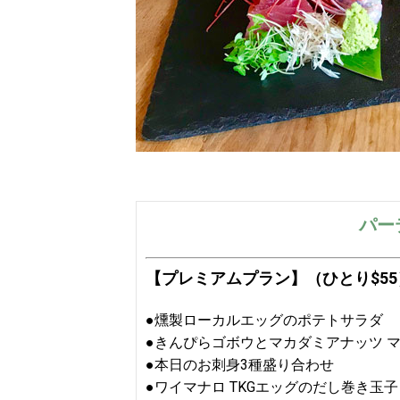
パー
【プレミアムプラン】（ひとり$55
●燻製ローカルエッグのポテトサラダ
●きんぴらゴボウとマカダミアナッツ 
●本日のお刺身3種盛り合わせ
●ワイマナロ TKGエッグのだし巻き玉子