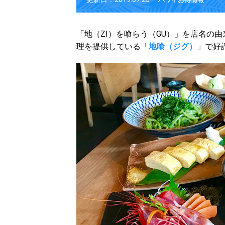
「地（ZI）を喰らう（GU）」を店名の
理を提供している「
地喰（ジグ）
」で好