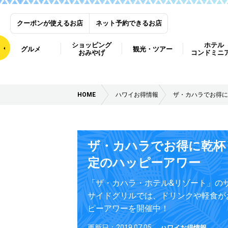
クーポンが使えるお店
ネット予約できるお店
ショッピング
ホテル
グルメ
観光・ツアー
おみやげ
コンドミニ
HOME
ハワイお得情報
ザ・カハラでお得に
ザ・カハラでお得に乾杯
定のハッピーアワー
「ザ・カハラ・ホテル&リゾート」の
サイドグリルでは、ドリンクや軽食が
ピーアワーを開催中！
更新日：2019.07.05
ハワイお得情報