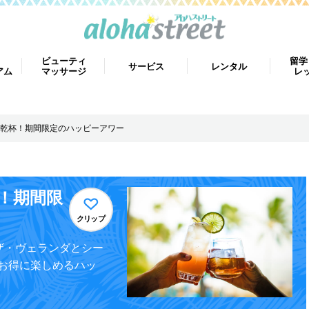
ビューティ
留学
サービス
レンタル
アム
マッサージ
レ
乾杯！期間限定のハッピーアワー
！期間限
クリップ
ザ・ヴェランダとシー
お得に楽しめるハッ