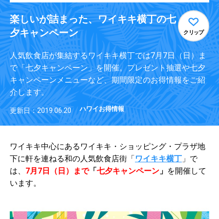
楽しいが詰まった、ワイキキ横丁の七
夕キャンペーン
クリップ
人気飲食店が集結するワイキキ横丁では7月7日（日）ま
で「七夕キャンペーン」を開催。プレゼント抽選や七夕
キャンペーンメニューなど、期間限定のお得情報をご紹
介します。
ハワイお得情報
更新日：2019.06.20
ワイキキ中心にあるワイキキ・ショッピング・プラザ地
下に軒を連ねる和の人気飲食店街「
ワイキキ横丁
」で
は、
7月7日（日）まで
「
七夕キャンペーン
」
を開催
して
います。