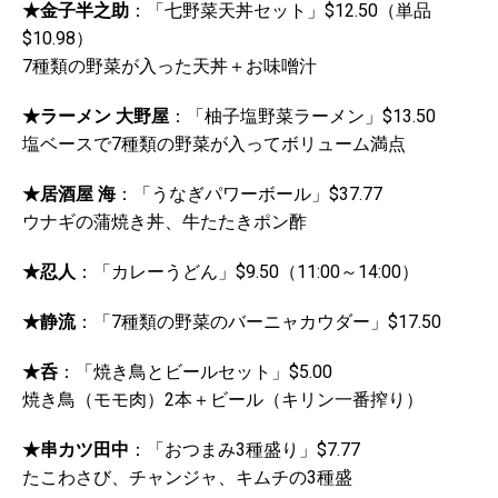
★金子半之助
：「七野菜天丼セット」$12.50（単品
$10.98）
7種類の野菜が入った天丼＋お味噌汁
★ラーメン 大野屋
：「柚子塩野菜ラーメン」$13.50
塩ベースで7種類の野菜が入ってボリューム満点
★居酒屋 海
：「うなぎパワーボール」$37.77
ウナギの蒲焼き丼、牛たたきポン酢
★忍人
：「カレーうどん」$9.50（11:00～14:00）
★静流
：「7種類の野菜のバーニャカウダー」$17.50
★呑
：「焼き鳥とビールセット」$5.00
焼き鳥（モモ肉）2本＋ビール（キリン一番搾り）
★串カツ田中
：「おつまみ3種盛り」$7.77
たこわさび、チャンジャ、キムチの3種盛