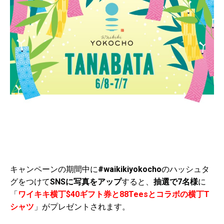
キャンペーンの期間中に
#waikikiyokocho
のハッシュタ
グをつけて
SNSに写真をアップ
すると、
抽選で7名様
に
「
ワイキキ横丁$40ギフト券と88Teesとコラボの横丁T
シャツ
」がプレゼントされます。