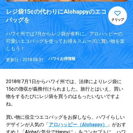
レジ袋15¢の代わりにAlohappyのエコ
バッグを
クリップ
ハワイ州では7月からレジ袋が有料に。アロハッピーの
可愛いエコバッグを使ってお得＆スムーズに買い物を楽
しもう！
ハワイお得情報
更新日：2018.08.31
2018年7月1日からハワイ州では、法律によりレジ袋に
15¢の徴収が義務付けられました。旅行とはいえ、買い
物をするたびにレジ袋を買うのはもったいないですよ
ね。
買い物に役立つエコバッグをお探しなら、ハワイらしい
デザインが人気の「
アロハッピー（Alohappy）
」がおす
すめ！
「Alohaな気分でHappyに」をコンセプトに、ハワ