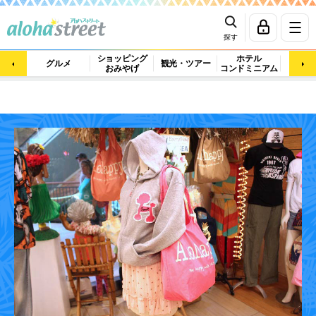
探す
ショッピング
ホテル
ビュ
グルメ
観光・ツアー
おみやげ
コンドミニアム
マッ