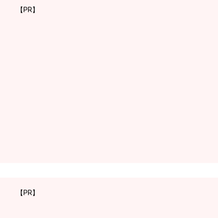
【PR】
【PR】