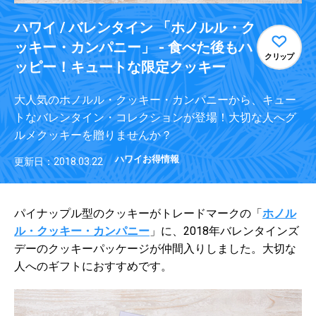
ハワイ / バレンタイン 「ホノルル・ク
ッキー・カンパニー」 - 食べた後もハ
クリップ
ッピー！キュートな限定クッキー
大人気のホノルル・クッキー・カンパニーから、キュー
トなバレンタイン・コレクションが登場！大切な人へグ
ルメクッキーを贈りませんか？
ハワイお得情報
更新日：2018.03.22
パイナップル型のクッキーがトレードマークの「
ホノル
ル・クッキー・カンパニー
」に、2018年バレンタインズ
デーのクッキーパ
ッケージが仲間入りしました。大切な
人へのギフトにおすすめです。