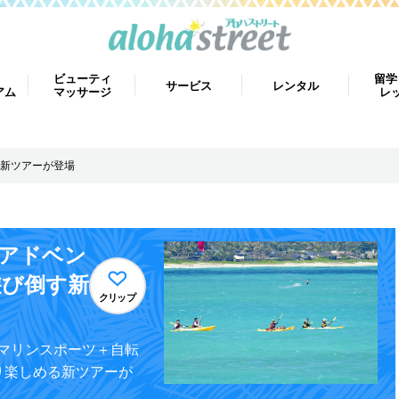
ビューティ
留学
サービス
レンタル
アム
マッサージ
レ
新ツアーが登場
アドベン
遊び倒す新
クリップ
マリンスポーツ＋自転
り楽しめる新ツアーが