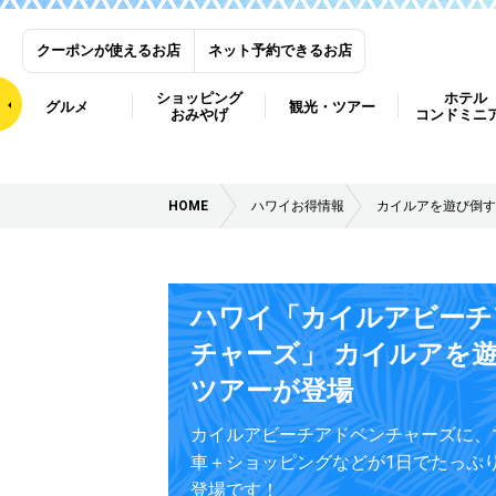
クーポンが使えるお店
ネット予約できるお店
ショッピング
ホテル
グルメ
観光・ツアー
おみやげ
コンドミニ
HOME
ハワイお得情報
カイルアを遊び倒す
ハワイ「カイルアビーチ
チャーズ」 カイルアを
ツアーが登場
カイルアビーチアドベンチャーズに、
車＋ショッピングなどが1日でたっぷ
登場です！