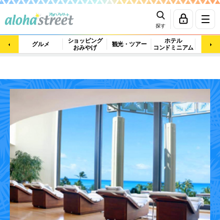
探す
ショッピング
ホテル
ビュ
グルメ
観光・ツアー
おみやげ
コンドミニアム
マッ