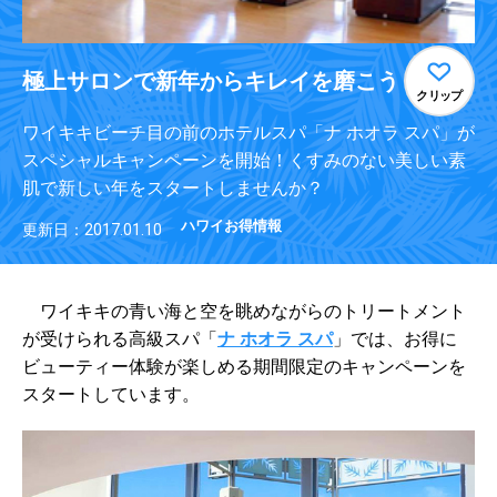
極上サロンで新年からキレイを磨こう
クリップ
ワイキキビーチ目の前のホテルスパ「ナ ホオラ スパ」が
スペシャルキャンペーンを開始！くすみのない美しい素
肌で新しい年をスタートしませんか？
ハワイお得情報
更新日：2017.01.10
ワイキキの青い海と空を眺めながらのトリートメント
が受けられる高級スパ「
ナ ホオラ スパ
」
では、お得に
ビューティー体験が楽しめる期間限定のキャンペーンを
スタートしています。