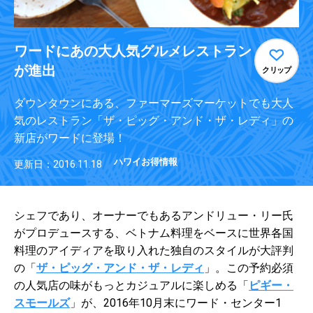
ワードにあの大人気グルメレストラン
が進出
クリップ
ダウンタウンにある、ファーマーズマーケットでも大人
気のレストラン「ザ・ピッグ・アンド・ザ・レディ」の
新店がワードに登場！
ハワイお得情報
更新日：2016.11.18
シェフであり、オーナーでもあるアンドリュー・リー氏
がプロデュースする、ベトナム料理をベースに世界各国
料理のアイディアを取り入れた独自のスタイルが大評判
の「
ザ・ピッグ・アンド・ザ・レディ
」。この予約必須
の人気店の味がもっとカジュアルに楽しめる「
ピギー・
スモールズ
」が、2016年10月末にワード・センター1