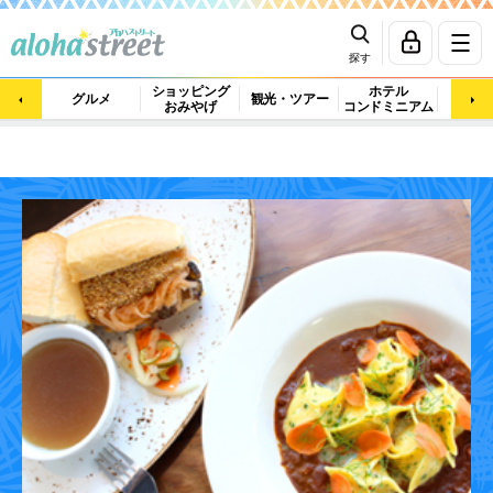
探す
ショッピング
ホテル
ビュ
グルメ
観光・ツアー
おみやげ
コンドミニアム
マッ