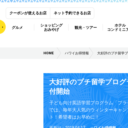
クーポンが使えるお店
ネット予約できるお店
ショッピング
ホテル
グルメ
観光・ツアー
おみやげ
コンドミニ
HOME
ハワイお得情報
大好評のプチ留学プ
大好評のプチ留学プログ
付開始
子ども向け英語学習プログラム「ブラ
では、毎年大人気のウィンターキャン
ト！希望者はお早めに！
更新日：2019.04.17
ハワイお得情報