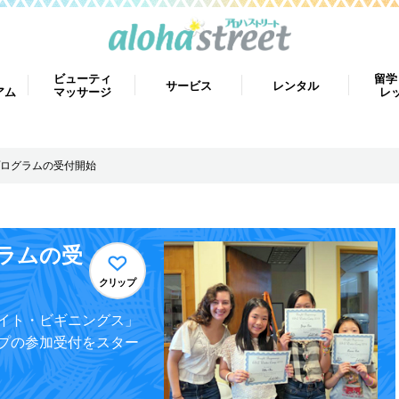
ビューティ
留学
サービス
レンタル
アム
マッサージ
レ
ログラムの受付開始
ラムの受
クリップ
イト・ビギニングス」
プの参加受付をスター