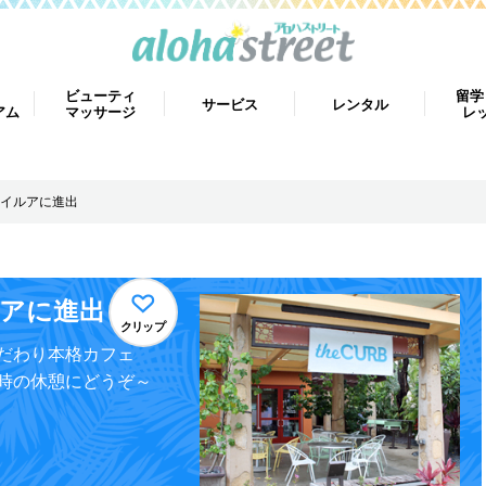
ビューティ
留学
サービス
レンタル
アム
マッサージ
レ
イルアに進出
アに進出
クリップ
だわり本格カフェ
時の休憩にどうぞ～