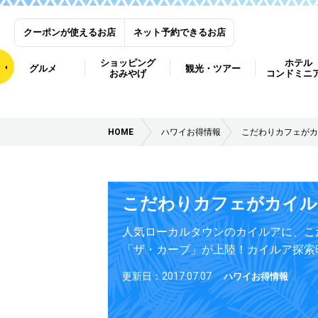
クーポンが使えるお店
ネット予約できるお店
ショッピング
ホテル
グルメ
観光・ツアー
おみやげ
コンドミニ
HOME
ハワイお得情報
こだわりカフェがカ
こだわりカフェがカイル
人気ローカルタウンのカイルアに、こ
「ザ・カーブ」が上陸！カイルア探索
更新日：2017.07.07
ハワイお得情報