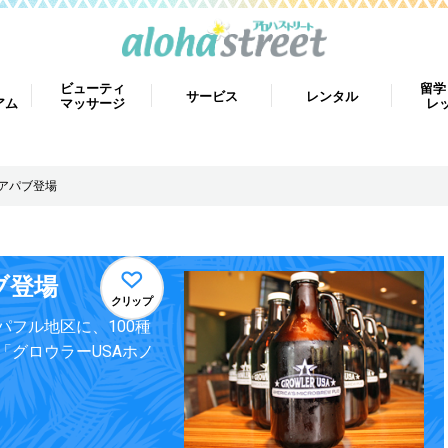
ビューティ
留学
サービス
レンタル
アム
マッサージ
レ
ビアパブ登場
ブ登場
クリップ
フル地区に、100種
グロウラーUSAホノ