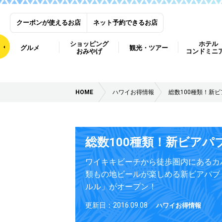
クーポンが使えるお店
ネット予約できるお店
ショッピング
ホテル
グルメ
観光・ツアー
おみやげ
コンドミニ
HOME
ハワイお得情報
総数100種類！新
総数100種類！新ビアパ
ワイキキビーチから徒歩圏内にあるカパ
類もの地ビールが楽しめる新ビアパブ「
ルル」がオープン！
更新日：2016.09.08
ハワイお得情報