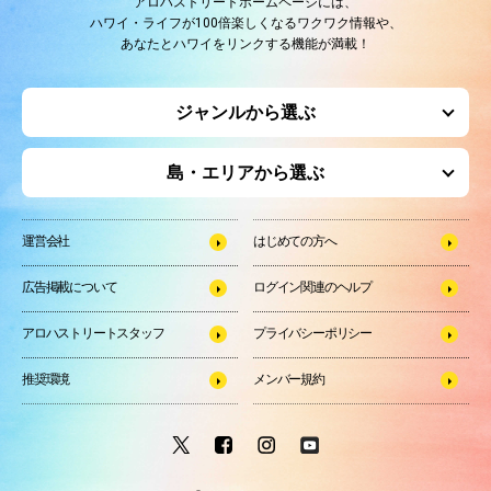
アロハストリートホームページには、
ハワイ・ライフが100倍楽しくなるワクワク情報や、
あなたとハワイをリンクする機能が満載！
ジャンルから選ぶ
島・エリアから選ぶ
運営会社
はじめての方へ
広告掲載について
ログイン関連のヘルプ
アロハストリートスタッフ
プライバシーポリシー
推奨環境
メンバー規約