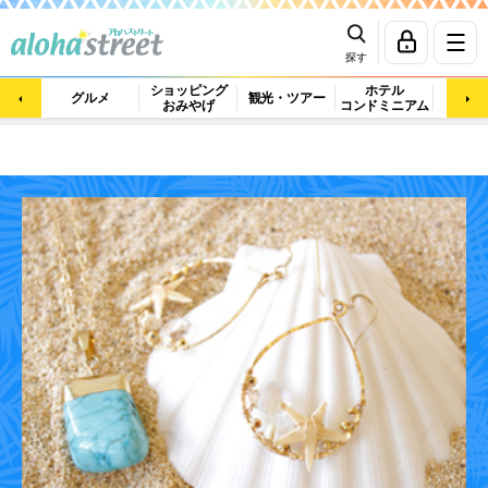
探す
ショッピング
ホテル
ビュ
グルメ
観光・ツアー
おみやげ
コンドミニアム
マッ