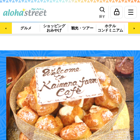
探す
ショッピング
ホテル
ビュ
グルメ
観光・ツアー
おみやげ
コンドミニアム
マッ