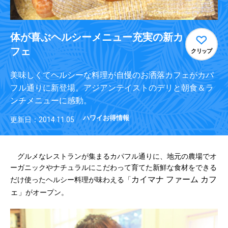
体が喜ぶヘルシーメニュー充実の新カ
フェ
クリップ
美味しくてヘルシーな料理が自慢のお洒落カフェがカパ
フル通りに新登場。アジアンテイストのデリと朝食＆ラ
ンチメニューに感動。
ハワイお得情報
更新日：2014.11.05
グルメなレストランが集まるカパフル通りに、地元の農場でオ
ーガニックやナチュラルにこだわって育てた新鮮な食材をできる
カイマナ ファーム カフ
だけ使ったヘルシー料理が味わえる「
ェ
」がオープン。