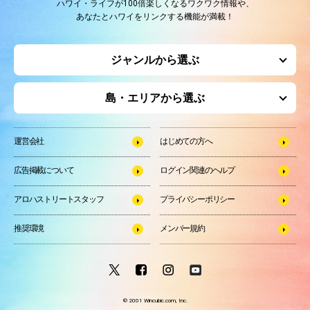
ハワイ・ライフが100倍楽しくなるワクワク情報や、
あなたとハワイをリンクする機能が満載！
ジャンルから選ぶ
島・エリアから選ぶ
運営会社
はじめての方へ
広告掲載について
ログイン関連のヘルプ
アロハストリートスタッフ
プライバシーポリシー
推奨環境
メンバー規約
© 2001 Wincubic.com, Inc.