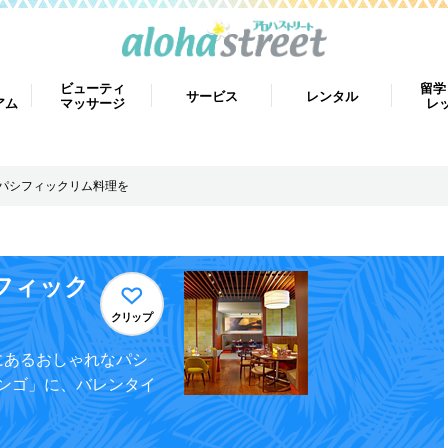
ビューティ
留学
サービス
レンタル
アム
マッサージ
レ
なパシフィックリム料理を
フィック
クリップ
にあるおしゃれなパシ
ンゴ」に、バレンタイ