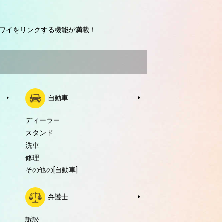
ワイをリンクする機能が満載！
自動車
ディーラー
ー
スタンド
洗車
修理
その他の[自動車]
弁護士
訴訟