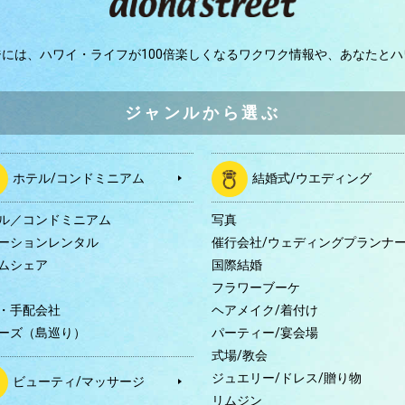
ジには、
ハワイ・ライフが100倍楽しくなるワクワク情報や、
あなたとハ
ジャンルから選ぶ
ホテル/コンドミニアム
結婚式/ウエディング
ル／コンドミニアム
写真
ーションレンタル
催行会社/ウェディングプランナ
ムシェア
国際結婚
B
フラワーブーケ
・手配会社
ヘアメイク/着付け
ーズ（島巡り）
パーティー/宴会場
式場/教会
ジュエリー/ドレス/贈り物
ビューティ/マッサージ
リムジン