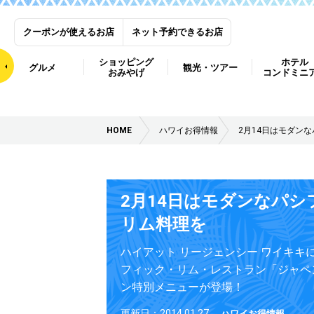
クーポンが使えるお店
ネット予約できるお店
ショッピング
ホテル
グルメ
観光・ツアー
おみやげ
コンドミニ
HOME
ハワイお得情報
2月14日はモダン
2月14日はモダンなパシ
リム料理を
ハイアット リージェンシー ワイキキ
フィック・リム・レストラン「ジャペ
ン特別メニューが登場！
更新日：2014.01.27
ハワイお得情報