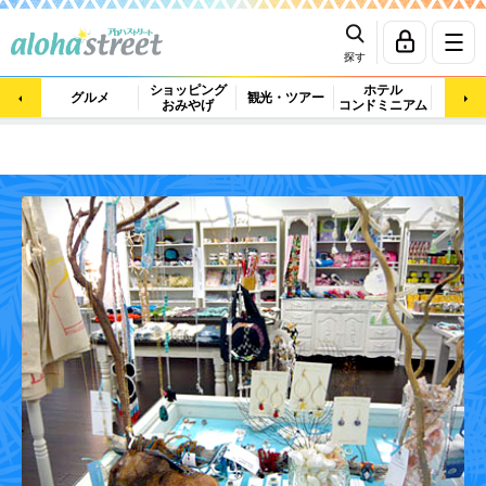
探す
ショッピング
ホテル
ビュ
グルメ
観光・ツアー
おみやげ
コンドミニアム
マッ