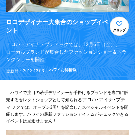
ロコデザイナー大集合のショップイベ
ント
クリップ
アロハ・アイナ・ブティックでは、12月6日（金）、
ローカルブランドが集合したファッションショー＆トラ
ンクショーを開催！
ハワイお得情報
更新日：2013.12.03
ハワイで注目の若手デザイナーが手掛けるブランドを専門に販
アロハ･アイナ･ブテ
売するセレクトショップとして知られる
ィック
では、オープン3周年を記念したスペシャルイベントを開
催します。ハワイの最新ファッションアイテムがチェックできる
イベントは見逃せません！