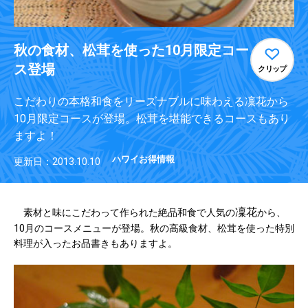
秋の食材、松茸を使った10月限定コー
ス登場
クリップ
こだわりの本格和食をリーズナブルに味わえる凜花から
10月限定コースが登場。松茸を堪能できるコースもあり
ますよ！
ハワイお得情報
更新日：2013.10.10
凜花
素材と味にこだわって作られた絶品和食で人気の
から、
10月のコースメニューが登場。秋の高級食材、松茸を使った特別
料理が入ったお品書きもありますよ。