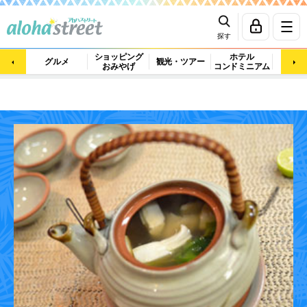
探す
ショッピング
ホテル
ビュ
グルメ
観光・ツアー
おみやげ
コンドミニアム
マッ