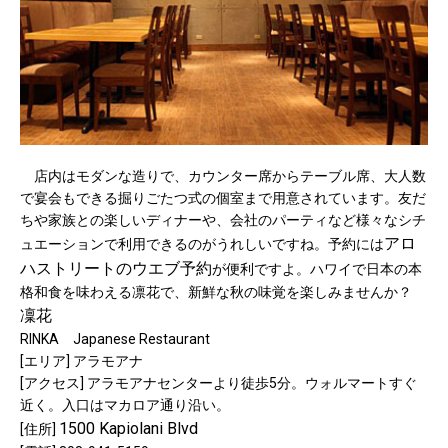
店内はモダンな造りで、カウンター席からテーブル席、大人数
で宴会もできる掘りごたつ式の個室まで用意されています。友だ
ちや家族との楽しいディナーや、会社のパーティなど様々なシチ
アロ
ュエーションで利用できるのがうれしいですね。予約には
ハストリートのウエブ予約
が便利ですよ。ハワイで日本の本
格和食を味わえる凛花で、新鮮な秋の味覚を楽しみませんか？
凜花
RINKA Japanese Restaurant
[エリア] アラモアナ
[アクセス] アラモアナセンターより徒歩5分。ウォルマートすぐ
近く。入口はマカロア通り沿い。
1500 Kapiolani Blvd
[住所]