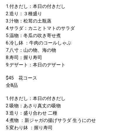
1.付きだし：本日の付きだし
2.造り：３種盛り
3.汁物：松茸の土瓶蒸
4.サラダ：カニとトマトのサラダ
5.温物：冬瓜の吹き寄せ煮
6.冷し鉢 ：牛肉のコールしゃぶ
7.八寸：山の物、海の物
8.寿司：握り寿司
9.デザート：本日のデザート
$45 花コース
全8品
1.付きだし：本日の付きだし
2.吸物：あさり真丈の吸物
3.造り：盛り合わせ 二種
4.煮物 ：新ジャガの揚げサラダ 生うにのせ
5.変わり鉢 ：握り寿司