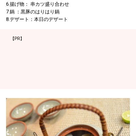
6.揚げ物： 串カツ盛り合わせ
7.鍋 ：黒豚のはりはり鍋
8.デザート：本日のデザート
【PR】