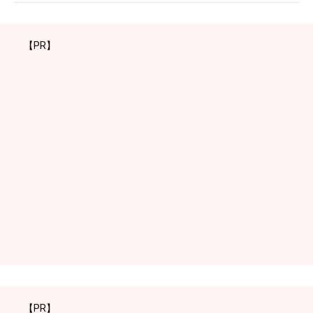
【PR】
【PR】