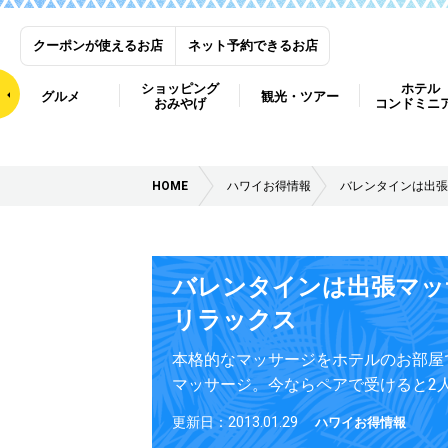
クーポンが使えるお店
ネット予約できるお店
ショッピング
ホテル
グルメ
観光・ツアー
おみやげ
コンドミニ
HOME
ハワイお得情報
バレンタインは出張
バレンタインは出張マッ
リラックス
本格的なマッサージをホテルのお部屋
マッサージ。今ならペアで受けると2
更新日：2013.01.29
ハワイお得情報