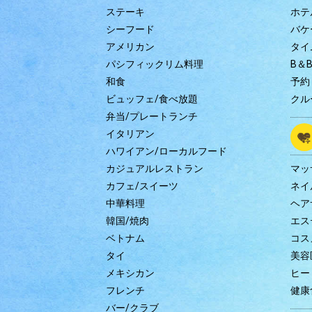
ステーキ
ホテ
シーフード
バケ
アメリカン
タイ
パシフィックリム料理
B＆
和食
予約
ビュッフェ/食べ放題
クル
弁当/プレートランチ
イタリアン
ハワイアン/ローカルフード
カジュアルレストラン
マッ
カフェ/スイーツ
ネイ
中華料理
ヘア
韓国/焼肉
エス
ベトナム
コス
タイ
美容
メキシカン
ヒー
フレンチ
健康
バー/クラブ