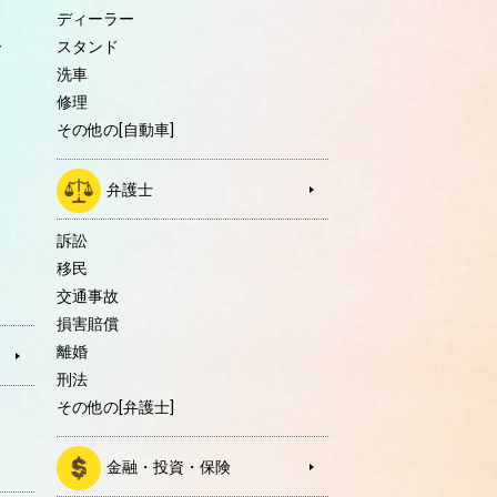
ディーラー
ー
スタンド
洗車
修理
その他の[自動車]
弁護士
訴訟
移民
交通事故
損害賠償
離婚
刑法
その他の[弁護士]
金融・投資・保険