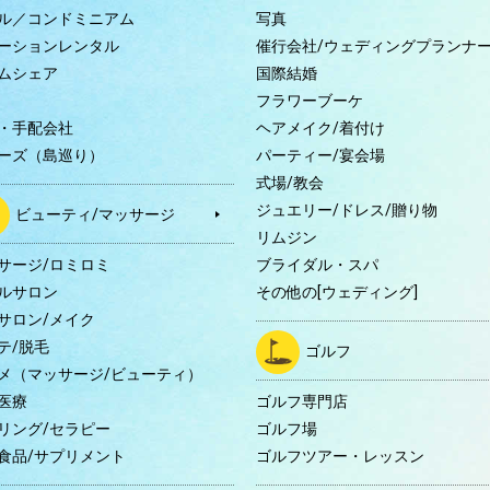
ル／コンドミニアム
写真
ーションレンタル
催行会社/ウェディングプランナ
ムシェア
国際結婚
B
フラワーブーケ
・手配会社
ヘアメイク/着付け
ーズ（島巡り）
パーティー/宴会場
式場/教会
ジュエリー/ドレス/贈り物
ビューティ/マッサージ
リムジン
サージ/ロミロミ
ブライダル・スパ
ルサロン
その他の[ウェディング]
サロン/メイク
テ/脱毛
ゴルフ
メ（マッサージ/ビューティ）
医療
ゴルフ専門店
リング/セラピー
ゴルフ場
食品/サプリメント
ゴルフツアー・レッスン