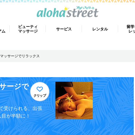
ビューティ
留学
サービス
レンタル
アム
マッサージ
レ
マッサージでリラックス
サージで
クリップ
で受けられる、出張
人目が半額に！