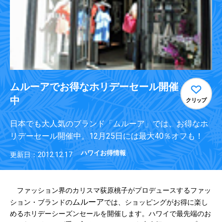
ムルーアでお得なホリデーセール開催
中
クリップ
日本でも大人気のブランド「ムルーア」では、お得なホ
リデーセール開催中。12月25日には最大40％オフも！
ハワイお得情報
更新日：2012.12.17
ファッション界のカリスマ荻原桃子がプロデュースするファッ
ムルーア
ション・ブランドの
では、ショッピングがお得に楽し
めるホリデーシーズンセールを開催します。ハワイで最先端のお