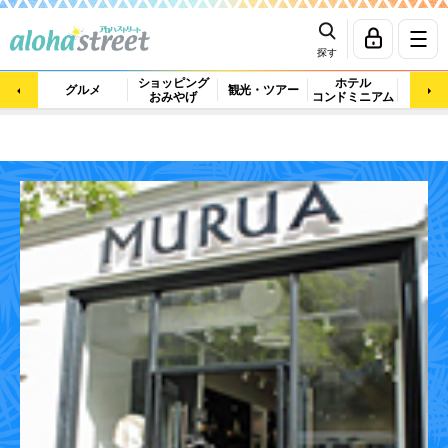
探す
ショッピング
ホテル
ビュ
グルメ
観光・ツアー
おみやげ
コンドミニアム
マッ