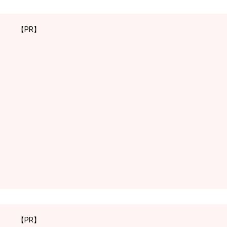
【PR】
【PR】