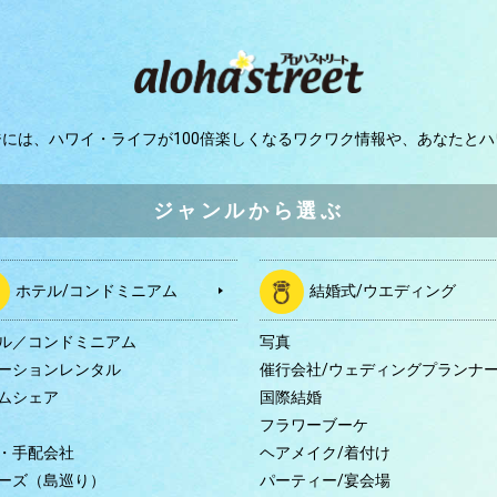
ジには、
ハワイ・ライフが100倍楽しくなるワクワク情報や、
あなたとハ
ジャンルから選ぶ
ホテル/コンドミニアム
結婚式/ウエディング
ル／コンドミニアム
写真
ーションレンタル
催行会社/ウェディングプランナ
ムシェア
国際結婚
B
フラワーブーケ
・手配会社
ヘアメイク/着付け
ーズ（島巡り）
パーティー/宴会場