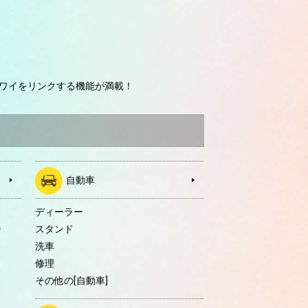
ワイをリンクする機能が満載！
自動車
ディーラー
ー
スタンド
洗車
修理
その他の[自動車]