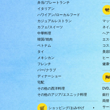
弁当/プレートランチ
イタリアン
ハワイアン/ローカルフード
カジュアルレストラン
マッ
カフェ/スイーツ
ネイ
中華料理
ヘア
韓国/焼肉
エス
ベトナム
コス
タイ
美容
メキシカン
ヒー
フレンチ
健康
バー/クラブ
ディナーショー
宅配
その他の西洋料理
DV
その他のアジア/エスニック料理
銀行
両替
サー
ショッピング/おみやげ