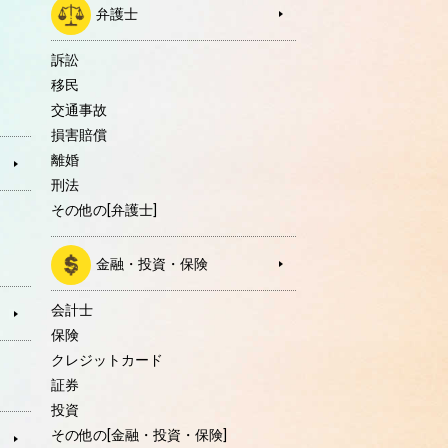
弁護士
訴訟
移民
交通事故
損害賠償
離婚
刑法
その他の[弁護士]
金融・投資・保険
会計士
保険
クレジットカード
証券
投資
その他の[金融・投資・保険]