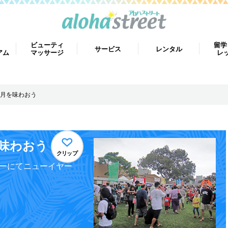
ビューティ
留学
サービス
レンタル
アム
マッサージ
レ
月を味わおう
味わおう
クリップ
ターにてニューイヤー