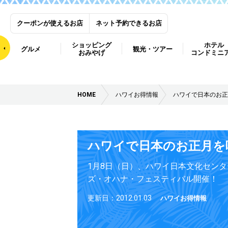
クーポンが使えるお店
ネット予約できるお店
ショッピング
ホテル
グルメ
観光・ツアー
おみやげ
コンドミニ
HOME
ハワイお得情報
ハワイで日本のお正
ハワイで日本のお正月を
1月8日（日）、ハワイ日本文化セン
ズ・オハナ・フェスティバル開催！
更新日：2012.01.03
ハワイお得情報