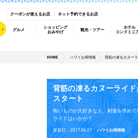
クーポンが使えるお店
ネット予約できるお店
ショッピング
ホテル
グルメ
観光・ツアー
おみやげ
コンドミニ
HOME
ハワイお得情報
背筋の凍るカヌーラ
背筋の凍るカヌーライド
スタート
怖いものが大好きな人、刺激を求めて
ライドはいかが？
更新日：2017.06.27
ハワイお得情報