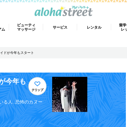
ビューティ
留学
サービス
レンタル
アム
マッサージ
レ
イドが今年もスタート
が今年も
クリップ
いる人…恐怖のカヌー