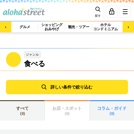
探す
ショッピング
ホテル
ビュ
グルメ
観光・ツアー
おみやげ
コンドミニアム
マッ
ジャンル
食べる
詳しい条件で絞り込む
すべて
お店・スポット
コラム・ガイド
(0)
(0)
(0)