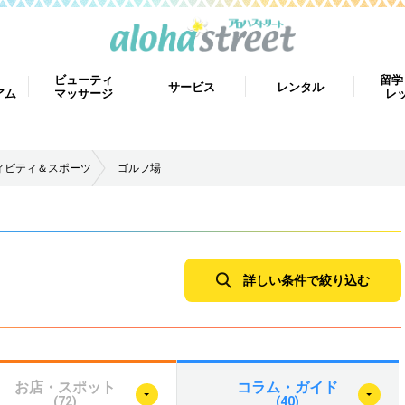
ビューティ
留学
サービス
レンタル
アム
マッサージ
レ
ィビティ＆スポーツ
ゴルフ場
詳しい条件で絞り込む
お店・スポット
コラム・ガイド
(72)
(40)