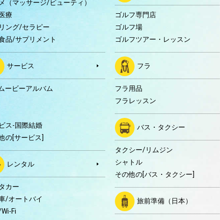
メ（マッサージ/ビューティ）
医療
ゴルフ専門店
リング/セラピー
ゴルフ場
食品/サプリメント
ゴルフツアー・レッスン
サービス
フラ
Dムービーアルバム
フラ用品
フラレッスン
ビス-国際結婚
バス・タクシー
他の[サービス]
タクシー/リムジン
シャトル
レンタル
その他の[バス・タクシー]
タカー
車/オートバイ
旅前準備（日本）
Wi-Fi