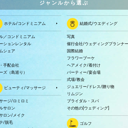
ジャンルから選ぶ
ホテル/コンドミニアム
結婚式/ウエディング
ル／コンドミニアム
写真
ーションレンタル
催行会社/ウェディングプランナ
ムシェア
国際結婚
B
フラワーブーケ
・手配会社
ヘアメイク/着付け
ーズ（島巡り）
パーティー/宴会場
式場/教会
ジュエリー/ドレス/贈り物
ビューティ/マッサージ
リムジン
サージ/ロミロミ
ブライダル・スパ
ルサロン
その他の[ウェディング]
サロン/メイク
テ/脱毛
ゴルフ