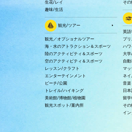
生花/レイ
その
趣味/生活
観光/ツアー
英語
観光／オプショナルツアー
プリ
海・水のアトラクション＆スポーツ
ハワ
陸のアクティビティ＆スポーツ
大学
空のアクティビティ＆スポーツ
自動
レッスン/クラフト
マッ
エンターテインメント
ネイ
ビーチ/公園
音楽
トレイル/ハイキング
日本
美術館/博物館/植物園
留学
観光スポット/案内所
その
イン