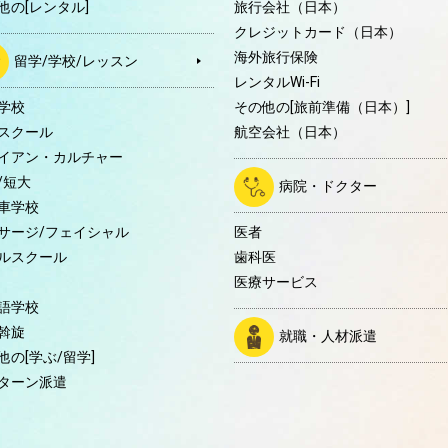
他の[レンタル]
旅行会社（日本）
クレジットカード（日本）
海外旅行保険
留学/学校/レッスン
レンタルWi-Fi
学校
その他の[旅前準備（日本）]
スクール
航空会社（日本）
イアン・カルチャー
/短大
病院・ドクター
車学校
サージ/フェイシャル
医者
ルスクール
歯科医
医療サービス
語学校
斡旋
就職・人材派遣
他の[学ぶ/留学]
ターン派遣