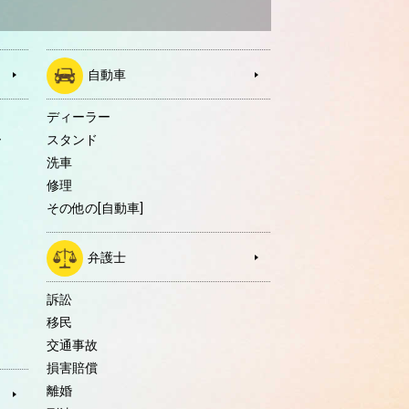
自動車
ディーラー
ー
スタンド
洗車
修理
その他の[自動車]
弁護士
訴訟
移民
交通事故
損害賠償
離婚