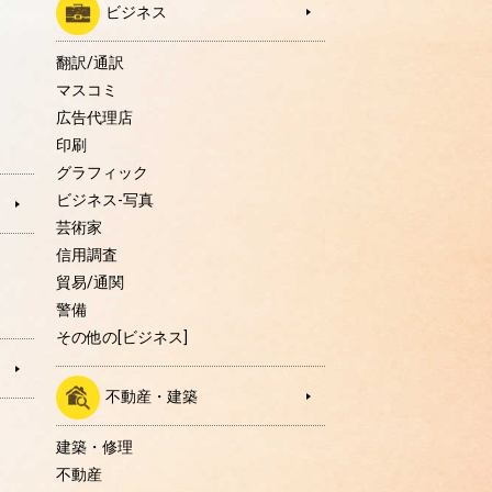
ビジネス
翻訳/通訳
マスコミ
広告代理店
印刷
グラフィック
ビジネス-写真
芸術家
信用調査
貿易/通関
警備
その他の[ビジネス]
不動産・建築
建築・修理
不動産