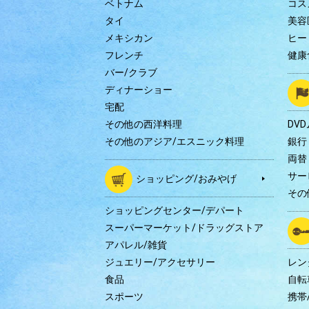
ベトナム
コス
タイ
美容
メキシカン
ヒー
フレンチ
健康
バー/クラブ
ディナーショー
宅配
その他の西洋料理
DV
その他のアジア/エスニック料理
銀行
両替
サー
ショッピング/おみやげ
その
ショッピングセンター/デパート
スーパーマーケット/ドラッグストア
アパレル/雑貨
ジュエリー/アクセサリー
レン
食品
自転
スポーツ
携帯/