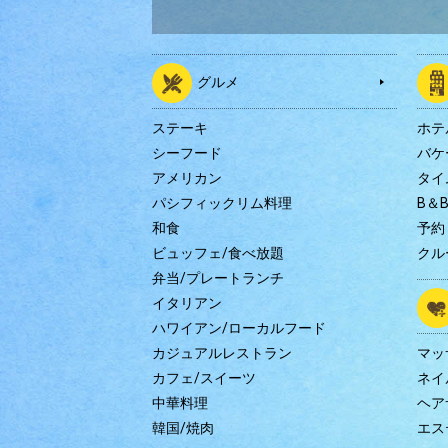
グルメ
ステーキ
ホテ
シーフード
バケ
アメリカン
タイ
パシフィックリム料理
B＆
和食
予約
ビュッフェ/食べ放題
クル
弁当/プレートランチ
イタリアン
ハワイアン/ローカルフード
カジュアルレストラン
マッ
カフェ/スイーツ
ネイ
中華料理
ヘア
韓国/焼肉
エス