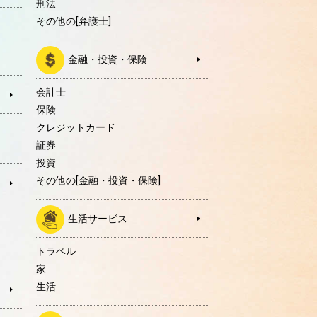
刑法
その他の[弁護士]
金融・投資・保険
会計士
保険
クレジットカード
証券
投資
その他の[金融・投資・保険]
生活サービス
トラベル
家
生活