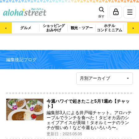
探す
ショッピング
ホテル
ビュ
グルメ
観光・ツアー
おみやげ
コンドミニアム
マッ
編集後記ブログ
今週ハワイで起きたこと5月1週め【チャッ
ト】
編集部3人による井戸端チャット。アロハテ
ーブルでランチを食べた！タピオカ店のシ
ェイブアイスが美味！タオルミーナのラン
チが狙いめ！など今週もいろいろ〜。
更新日：2025.05.05