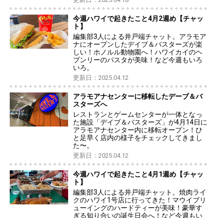
今週ハワイで起きたこと4月2週め【チャッ
ト】
編集部3人による井戸端チャット。アラモア
ナにオープンしたデイブ＆バスターズが楽
しい！ホノルル動物園へ！ハワイカイのヘ
ブンリーのパスタが美味！など今週もいろ
いろ。
更新日：2025.04.12
アラモアナセンターに移転したデーブ＆バ
スターズへ
レストランとゲームセンターが一体となっ
た施設「デイブ＆バスターズ」が4月14日に
アラモアナセンター内に移転オープン！ひ
と足早く店内の様子をチェックしてきまし
た〜。
更新日：2025.04.12
今週ハワイで起きたこと4月1週め【チャッ
ト】
編集部3人による井戸端チャット。焼肉ライ
クのハワイ1号店に行ってきた！マウイブリ
ューイングのハードティーが美味！豪華す
ぎる知り合いの誕生日会へ！など今週もい