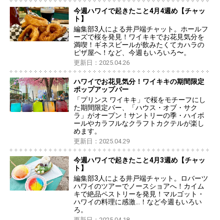
今週ハワイで起きたこと4月4週め【チャッ
ト】
編集部3人による井戸端チャット。ホールフ
ーズで桜を発見！ワイキキでお花見気分を
満喫！ギネスビールが飲みたくてカハラの
ピザ屋へ！など、今週もいろいろ〜。
更新日：2025.04.26
ハワイでお花見気分！ワイキキの期間限定
ポップアップバー
「プリンス ワイキキ」で桜をモチーフにし
た期間限定バー、「ハウス・オブ・サク
ラ」がオープン！サントリーの季・ハイボ
ールやカラフルなクラフトカクテルが楽し
めます。
更新日：2025.04.29
今週ハワイで起きたこと4月3週め【チャッ
ト】
編集部3人による井戸端チャット。ロバーツ
ハワイのツアーでノースショアへ！カイム
キで絶品ペストリーを発見！マルゴット・
ハワイの料理に感激…！など今週もいろい
ろ。
更新日：2025.04.18