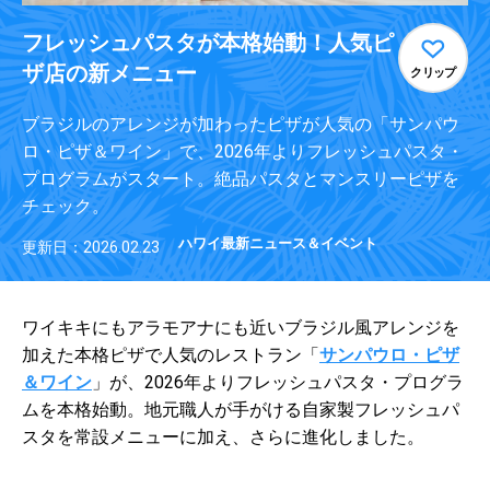
フレッシュパスタが本格始動！人気ピ
ザ店の新メニュー
クリップ
ブラジルのアレンジが加わったピザが人気の「サンパウ
ロ・ピザ＆ワイン」で、2026年よりフレッシュパスタ・
プログラムがスタート。絶品パスタとマンスリーピザを
チェック。
ハワイ最新ニュース＆イベント
更新日：2026.02.23
ワイキキにもアラモアナにも近いブラジル風アレンジを
加えた本格ピザで人気のレストラン「
サンパウロ・ピザ
＆ワイン
」が、2026年よりフレッシュパスタ・プログラ
ムを本格始動。地元職人が手がける自家製フレッシュパ
スタを常設メニューに加え、さらに進化しました。