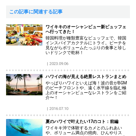
この記事に関連する記事
ワイキキのオーシャンビュー新ビュッフェ
へ行ってきた！
韓国料理が種類豊富なビュッフェで、韓国
インスパイアカクテルにトライ。ビーチを
見ながらボリュームたっぷりの食事と珍し
いドリンクで乾杯！
2023.09.06
ハワイの海が見える絶景レストランまとめ
やっぱりハワイといえば海！波の音がBGM
のビーチフロントや、遠く水平線を臨む極
上のオーシャンビューなレストランをご紹
介〜！
2016.07.10
夏のハワイで叶えたい17のコト：前編
ワイキキ沖で体験するカメとのふれあい
や、ボリューム満点の焼肉、ひんやりス