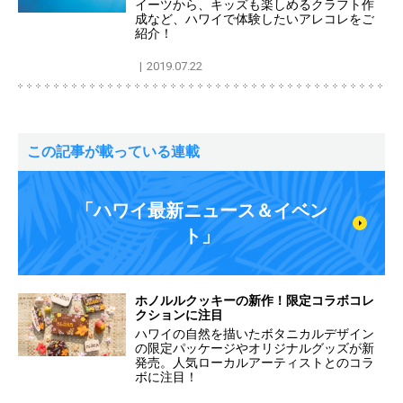
イーツから、キッズも楽しめるクラフト作
成など、ハワイで体験したいアレコレをご
紹介！
2019.07.22
この記事が載っている連載
「ハワイ最新ニュース＆イベン
ト」
ホノルルクッキーの新作！限定コラボコレ
クションに注目
ハワイの自然を描いたボタニカルデザイン
の限定パッケージやオリジナルグッズが新
発売。人気ローカルアーティストとのコラ
ボに注目！