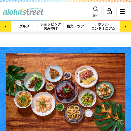
探す
ショッピング
ホテル
ビュ
グルメ
観光・ツアー
おみやげ
コンドミニアム
マッ