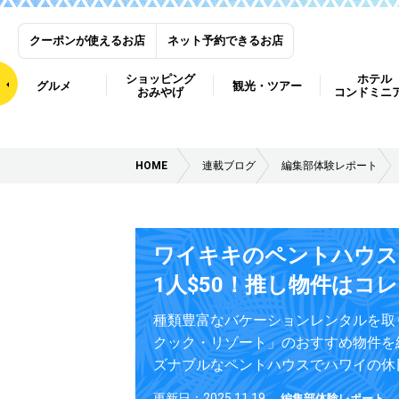
クーポンが使えるお店
ネット予約できるお店
ショッピング
ホテル
グルメ
観光・ツアー
おみやげ
コンドミニ
HOME
連載ブログ
編集部体験レポート
ワイキキのペントハウス
1人$50！推し物件はコレ
種類豊富なバケーションレンタルを取
クック・リゾート」のおすすめ物件を
ズナブルなペントハウスでハワイの休
更新日：2025.11.19
編集部体験レポート