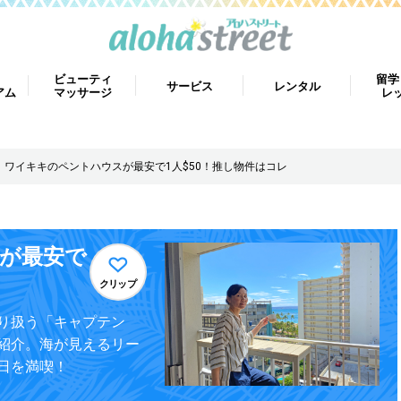
ビューティ
留学
サービス
レンタル
アム
マッサージ
レ
ワイキキのペントハウスが最安で1人$50！推し物件はコレ
が最安で
クリップ
り扱う「キャプテン
紹介。海が見えるリー
日を満喫！