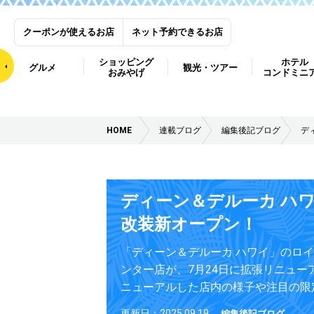
クーポンが使えるお店
ネット予約できるお店
ショッピング
ホテル
グルメ
観光・ツアー
おみやげ
コンドミニ
HOME
連載ブログ
編集後記ブログ
デ
ディーン＆デルーカ ハ
改装新オープン！
「ディーン＆デルーカ ハワイ」のロ
ンター店が、7月24日に拡張リニュー
ニューアルした店内の様子や注目の限
更新日：2025.09.19
編集後記ブログ