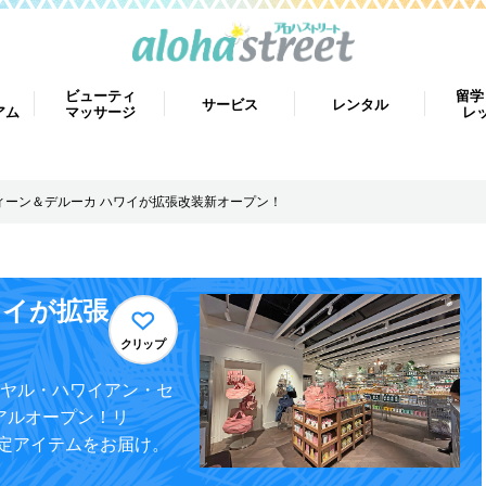
ビューティ
留学
サービス
レンタル
アム
マッサージ
レ
ィーン＆デルーカ ハワイが拡張改装新オープン！
ワイが拡張
クリップ
イヤル・ハワイアン・セ
アルオープン！リ
定アイテムをお届け。