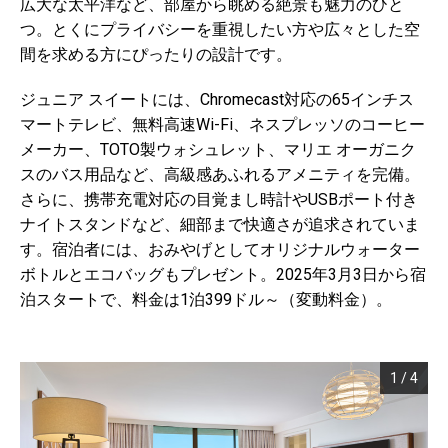
広大な太平洋など、部屋から眺める絶景も魅力のひと
つ。とくにプライバシーを重視したい方や広々とした空
間を求める方にぴったりの設計です。
ジュニア スイートには、Chromecast対応の65インチス
マートテレビ、無料高速Wi-Fi、ネスプレッソのコーヒー
メーカー、TOTO製ウォシュレット、マリエ オーガニク
スのバス用品など、高級感あふれるアメニティを完備。
さらに、携帯充電対応の目覚まし時計やUSBポート付き
ナイトスタンドなど、細部まで快適さが追求されていま
す。宿泊者には、おみやげとしてオリジナルウォーター
ボトルとエコバッグもプレゼント。2025年3月3日から宿
泊スタートで、料金は1泊399ドル～（変動料金）。
1
/
4