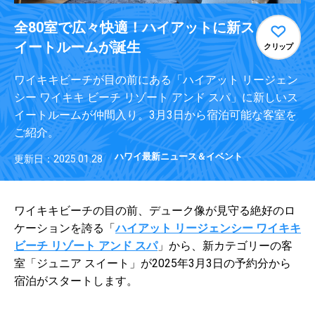
全80室で広々快適！ハイアットに新ス
イートルームが誕生
クリップ
ワイキキビーチが目の前にある「ハイアット リージェン
シー ワイキキ ビーチ リゾート アンド スパ」に新しいス
イートルームが仲間入り。3月3日から宿泊可能な客室を
ご紹介。
ハワイ最新ニュース＆イベント
更新日：2025.01.28
ワイキキビーチの目の前、デューク像が見守る絶好のロ
ケーションを誇る「
ハイアット リージェンシー ワイキキ
ビーチ リゾート アンド スパ
」から、新カテゴリーの客
室「ジュニア スイート」が2025年3月3日の予約分から
宿泊がスタートします。