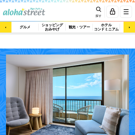
探す
ショッピング
ホテル
ビュ
グルメ
観光・ツアー
おみやげ
コンドミニアム
マッ