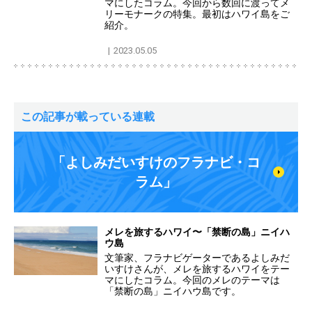
マにしたコラム。今回から数回に渡ってメ
リーモナークの特集。最初はハワイ島をご
紹介。
2023.05.05
この記事が載っている連載
「よしみだいすけのフラナビ・コ
ラム」
メレを旅するハワイ〜「禁断の島」ニイハ
ウ島
文筆家、フラナビゲーターであるよしみだ
いすけさんが、メレを旅するハワイをテー
マにしたコラム。今回のメレのテーマは
「禁断の島」ニイハウ島です。