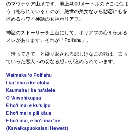
のマウナケア山頂です。地上4000メートルのそこに住ま
う（祀られている）のが、絶世の美女ながら悲恋に心を
痛めるハワイ神話の女神ポリアフ。
神話のストーリーを土台にして、ポリアフの心を伝える
メレがあります。それが「Poliʻahu」。
「帰ってきて」と繰り返される悲しげなこの歌は、去っ
ていった恋人への切なる想いが込められています。
Waimaka ʻo Poliʻahu
I ka ʻeha a ke aloha
Kaumaha i ka haʻalele
O ʻAiwohikupua
E hoʻi mai e kuʻu ipo
E hoʻi mai a pili kāua
E hoʻi mai, e hoʻi mai ʻoe
(Kawaikapuokalani Hewett)