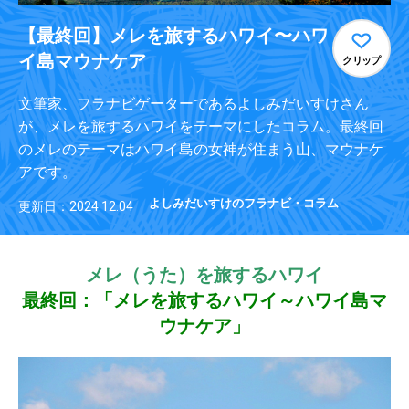
【最終回】メレを旅するハワイ〜ハワ
イ島マウナケア
クリップ
文筆家、フラナビゲーターであるよしみだいすけさん
が、メレを旅するハワイをテーマにしたコラム。最終回
のメレのテーマはハワイ島の女神が住まう山、マウナケ
アです。
よしみだいすけのフラナビ・コラム
更新日：2024.12.04
メレ（うた）を旅するハワイ
最終回：「メレを旅するハワイ～ハワイ島マ
ウナケア」