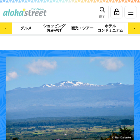
探す
ショッピング
ホテル
ビュ
グルメ
観光・ツアー
おみやげ
コンドミニアム
マッ