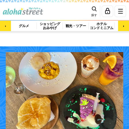
探す
ショッピング
ホテル
ビュ
グルメ
観光・ツアー
おみやげ
コンドミニアム
マッ