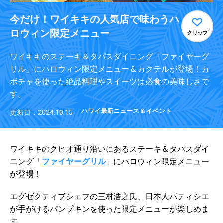
今だけ！ワイキキの人気店で味わうハ
ロウィン限定メニュー
クリップ
ワイキキのステーキ＆タパスダイニング「ファイヤーグ
リル」にハロウィン限定メニュー＆カクテルが登場！カ
ボチャを使った絶品料理やスイーツは必食の美味しさで
す。
ハワイ最新ニュース＆イベント
更新日：2024.10.15
ワイキキのクヒオ通り沿いにあるステーキ＆タパスダイ
ニング「
ファイヤーグリル
」にハロウィン限定メニュー
が登場！
エグゼクティブシェフの三村浩之氏、日本人パティシエ
が手がけるパンプキンを使った限定メニューが楽しめま
す。