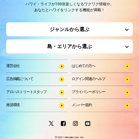
ハワイ・ライフが100倍楽しくなるワクワク情報や、
あなたとハワイをリンクする機能が満載！
ジャンルから選ぶ
島・エリアから選ぶ
運営会社
はじめての方へ
広告掲載について
ログイン関連のヘルプ
アロハストリートスタッフ
プライバシーポリシー
推奨環境
メンバー規約
© 2001 Wincubic.com, Inc.