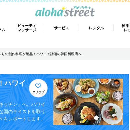
ビューティ
留学
サービス
レンタル
アム
マッサージ
レ
作りの創作料理が絶品！ハワイで話題の韓国料理店へ
！ハワイ
クリップ
キッチン」へ。ハワイ
な国のテイストを取り
々をレポートします。