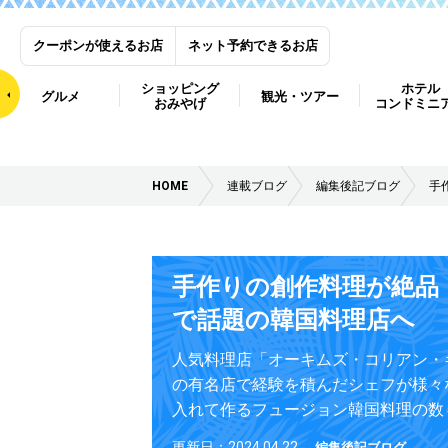
クーポンが使えるお店
ネット予約できるお店
ショッピング
ホテル
グルメ
観光・ツアー
おみやげ
コンドミニ
HOME
連載ブログ
編集後記ブログ
手
手作りの創作料理が絶品
で話題の韓国料理店へ
人気料理店「オーキムズ・コリアン・
の有名店で経験を積んだシェフが様々
入れて作るフュージョン韓国料理の数
更新日：2024.04.22
編集後記ブログ