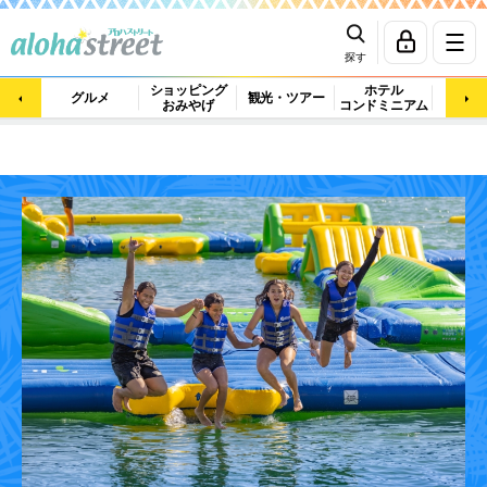
探す
ショッピング
ホテル
ビュ
グルメ
観光・ツアー
おみやげ
コンドミニアム
マッ