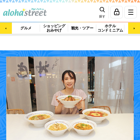
探す
ショッピング
ホテル
ビュ
グルメ
観光・ツアー
おみやげ
コンドミニアム
マッ