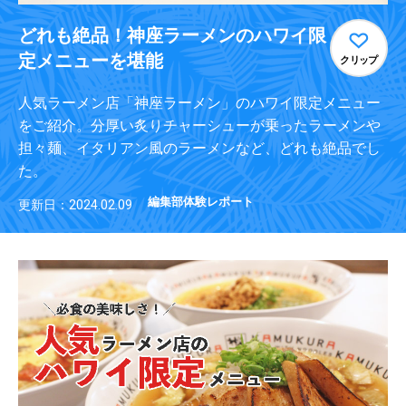
どれも絶品！神座ラーメンのハワイ限
定メニューを堪能
クリップ
人気ラーメン店「神座ラーメン」のハワイ限定メニュー
をご紹介。分厚い炙りチャーシューが乗ったラーメンや
担々麺、イタリアン風のラーメンなど、どれも絶品でし
た。
編集部体験レポート
更新日：2024.02.09