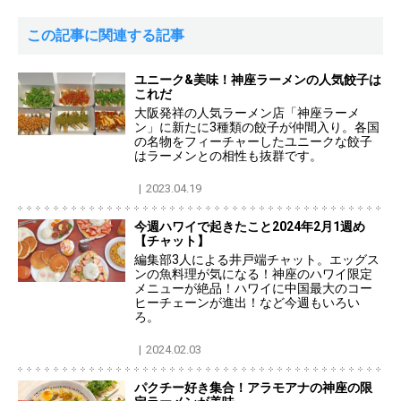
この記事に関連する記事
ユニーク&美味！神座ラーメンの人気餃子は
これだ
大阪発祥の人気ラーメン店「神座ラーメ
ン」に新たに3種類の餃子が仲間入り。各国
の名物をフィーチャーしたユニークな餃子
はラーメンとの相性も抜群です。
2023.04.19
今週ハワイで起きたこと2024年2月1週め
【チャット】
編集部3人による井戸端チャット。エッグス
ンの魚料理が気になる！神座のハワイ限定
メニューが絶品！ハワイに中国最大のコー
ヒーチェーンが進出！など今週もいろい
ろ。
2024.02.03
パクチー好き集合！アラモアナの神座の限