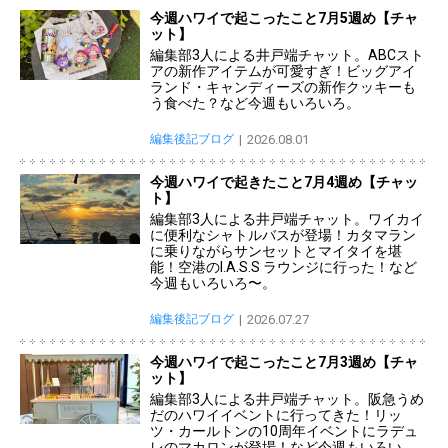
今週ハワイで起こったこと7月5週め【チャ
ット】
編集部3人による井戸端チャット。ABCスト
アの新作アイテムが可愛すぎ！ビッグアイ
ランド・キャンディーズの新作クッキーも
う食べた？など今週もいろいろ。
編集後記ブログ
2026.08.01
今週ハワイで起きたこと7月4週め【チャッ
ト】
編集部3人による井戸端チャット。ワイカイ
に便利なシャトルバスが登場！カタマラン
に乗りながらサンセットとマイタイを堪
能！空港のI.A.S.S ラウンジに行った！など
今週もいろいろ〜。
編集後記ブログ
2026.07.27
今週ハワイで起こったこと7月3週め【チャ
ット】
編集部3人による井戸端チャット。阪急うめ
だのハワイイベントに行ってきた！リッ
ツ・カールトンの10周年イベントにラデュ
レのマカロンが登場！など今週もいろい