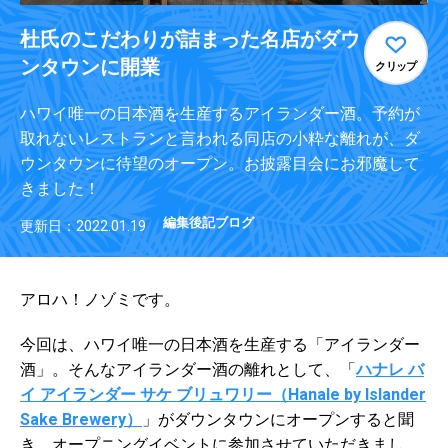
杜氏のこだわりが詰まった名店がダウ
ンタウンに開業
クリップ
ハワイ唯一の日本酒を生産するアイランダー酒。予約が
取れないレストランと言われる同店の小粋な離れが、ダ
ウンタウンに待望のオープン。お披露目会にお邪魔して
きました！
編集後記ブログ
更新日：2022.01.19
アロハ！ノゾミです。
今回は、ハワイ唯一の日本酒を生産する「アイランダー
酒」。そんなアイランダー酒の離れとして、「
ハナレ バ
イ アイランダー サケ ブリュワリー（Hanale by Islander
Sake Brewery）
」がダウンタウンにオープンすると聞
き、オープニングイベントに参加させていただきまし