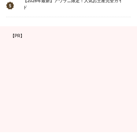
【2026年最新】アウラニ限定！人気お土産完全ガイ
ド
【PR】