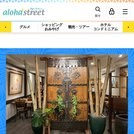
探す
ショッピング
ホテル
ビュ
グルメ
観光・ツアー
おみやげ
コンドミニアム
マッ